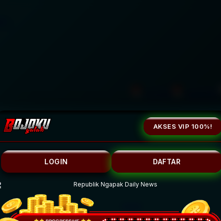
try
LOGIN
DAFTAR
AKSES VIP 100%!
gift registry
store finder
contact u
LOGIN
DAFTAR
I
J
K
L
M
N
O
P
Q
R
Airfree
Alamii