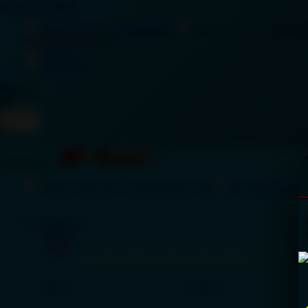
lewati ke Konten
download apps
gift regis
download app from:
Bahasa
ID
Toggle Nav
about Kanmo Circle
YOKTOGEL168
A
B
C
D
E
F
G
H
Addo
Adidas