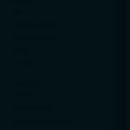
SITUS SLOT
botol
sterilizer & warmers
soothers & teethers
celemek
alat makan
cangkir
piring & mangkuk
sendok & garpu
pengolah makanan
makanan & multivitamin