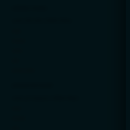
pakaian renang
anak laki-laki (18bln-8thn)
atasan
bawahan
setelan
jaket
pakaian dalam
pakaian ibu hamil
anak perempuan (18bln-8thn)
atasan
bawahan
gaun