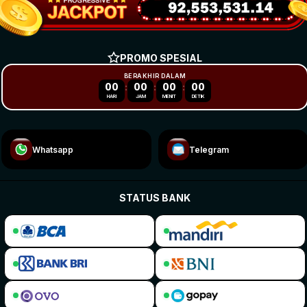
Awan
Azetabio
PROMO SPESIAL
BERAKHIR DALAM
00
:
00
:
00
:
00
HARI
JAM
MENIT
DETIK
Whatsapp
Telegram
STATUS BANK