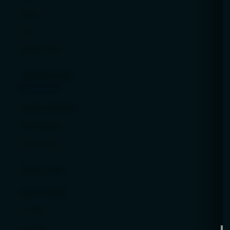
setelan
jaket
pakaian dalam
pakaian tidur
LINK GACOR
kereta dorong
bayi baru lahir
usia 6 bulan+
koper anak
kursi mobil
0-13 Kg
0-36 Kg