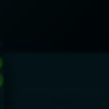
Contact Us
s
S
T
U
V
W
X
Y
Z
0-9
Amara
Aqua Scale