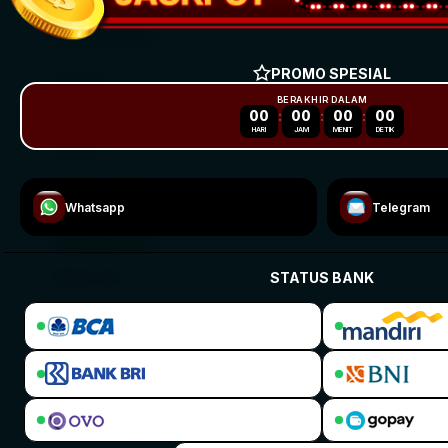
Azetabio
produk terbaru
B
PROMO SPESIAL
aksesoris
Baabaasheepz
BERAKHIR DALAM
00
:
00
:
00
:
00
tas
Babiators
HARI
JAM
MENIT
DETIK
kacamata
Baby Dove
aksesoris rambut
Baby Jogger
Whatsapp
Telegram
Baby Rovega
kebutuhan bayi
Babybee
pakaian tidur
STATUS BANK
Banana Boat
set & terusan
Banz
piyama
Barbie
bodysuits
Beaba
Beauty Barn
sepatu & kaus kaki