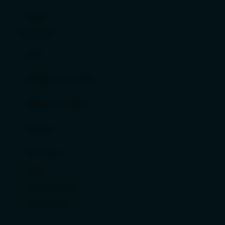
Hauck
matras
Havaianas
SITUS SLOT
Hegen
botol
Hot Wheels
sterilizer & warmers
Hybrid
soothers & teethers
I
Inlacta DHA
celemek
Interlac
alat makan
Ivenet
cangkir
J
piring & mangkuk
Jack N Jill
sendok & garpu
Joie