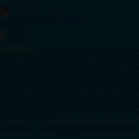
Serendah
Rp 5.000
Starbooks
Earn
1.000.000
-
5.000.000
Bonus
Stick-O
Use Installment Options from
.
Laarn more
Available for :
Stokke
home delivery
store pickup
Sudocrem
WONGSOBET
bersama Christa Rose menjadi Platform Game Online
Sumimo
Terbaik Hari Ini menjadi pilihan Bigbos4d 799 bagi gamer yang
mencari pengalaman bermain lebih nyaman dan menyenangkan.
Sunnylife
Beragam game online populer tersedia di WONGSOBET dengan
Sun-Staches
dukungan server yang stabil, performa responsif, serta akses cepat di
berbagai perangkat. Bigbos4d 799 memiliki komunitas yang aktif
Swimava
memungkinkan pemain menemukan teman bermain, berbagi strategi,
dan mengikuti berbagai event menarik. Pembaruan konten dilakukan
secara rutin agar permainan tetap segar dan kompetitif.
T
WONGSOBET dengan Christa Rose memiliki teknologi modern, fitur
lengkap, serta layanan yang terus berkembang, platform Bigbos4d 799
Tommee Tippee
menghadirkan pengalaman gaming yang lebih optimal bagi para
pemain Indonesia setiap hari.
Trunki
WONGSOBET – @Christa Rose Platform Bigbos4d 799 Terbaik
Tutti Bambini
Hari Ini
Twistshake