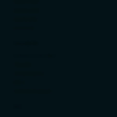
Shampo & Sabun
Love To Dream
perawatan rambut
perawatan mulut
M
perawatan diri
Magformers
Mama's Choice
perawatan ibu
Mamas&Papas
kesehatan & kebersihan
Mamaway
Tissue basah
Maxi Cosi
Laundry & Cleaning
Megabloks
Medical
Micro
Air Purifier & Humidifier
MiDeer
Mimi & Lula
potty
Mini Monkey