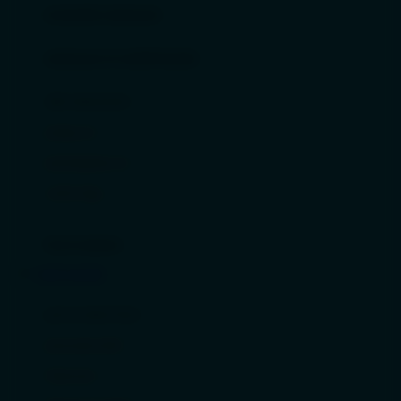
pengolah makanan
Joolz
Jujube
makanan & multivitamin
K
alat menyusui
Kiddycuts
pompa asi
Kumon
penyimpanan asi
L
cooler bags
Leapfrog
kursi makan
Leclerc
SLOT GACOR
Lee Vierra
Lillebaby
perawatan bayi
Little Bird Told Me
perawatan kulit
Little Miss Janis
Sunscreen
London Taxi