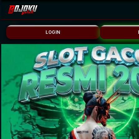
lewati ke Konten
download apps
download app from:
LOGIN
gift registry
Bahasa
ID
LOGIN
DAFTAR
Contact
Us
Toggle Nav
about Kanmo Circle
gift registry
store finder
contact us