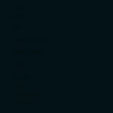
Hauck
matras
Havaianas
SITUS SLOT
Hegen
botol
Hot Wheels
sterilizer & warmers
Hybrid
soothers & teethers
I
Inlacta DHA
celemek
Interlac
alat makan
Ivenet
cangkir
J
piring & mangkuk
Jack N Jill
sendok & garpu
Joie