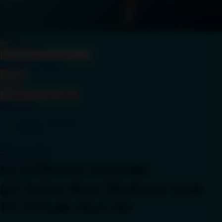
Q
DAFTAR
Contact Us
QV Baby
Cari
R
Real Shades
Pencarian Lanjutan
cancel
Red Castle
Cari
Ribbon Madness
cancel
Akun Saya
S
Masuk / buat akun
Bantuan
Sebamed
Daftar Keinginan
Silver Cross
Keranjang Saya
SLOTBANGJAGO88 –
Simply Idea
@Christa Rose Platform Erek
Skip Hop
19 Terbaik Hari Ini
Spectra
Squishmallows