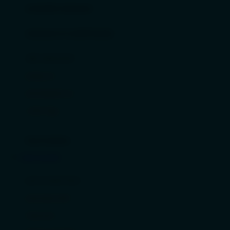
pengolah makanan
Joolz
Jujube
makanan & multivitamin
K
alat menyusui
Kiddycuts
pompa asi
Kumon
penyimpanan asi
L
cooler bags
Leapfrog
kursi makan
Leclerc
SLOT GACOR
Lee Vierra
Lillebaby
perawatan bayi
Little Bird Told Me
perawatan kulit
Little Miss Janis
Sunscreen
London Taxi