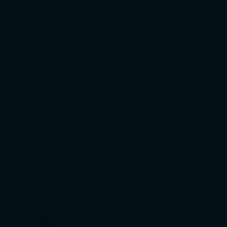
0-36 Kg
Fisher Price
Flipper
gendongan
Friends Of Sally
travel cots
G
diaper bags
Gb
Geko
aksesoris
Graco
SLOT ONLINE
Gund
selimut
H
bantal & sprei
Habbie
Haenim
ranjang bayi & balita
Happy Horse
perabotan
Happy Tummy