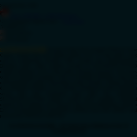
Serendah
Rp 5.000
Starbooks
Earn
1.000.000
-
5.000.000
Bonus
Stick-O
Use Installment Options from
.
Laarn more
Available for :
Stokke
home delivery
store pickup
Sudocrem
SLOTBANGJAGO88
bersama Christa Rose menjadi Platform Game
Sumimo
Online Terbaik Hari Ini menjadi pilihan Erek 19 bagi gamer yang
mencari pengalaman bermain lebih nyaman dan menyenangkan.
Sunnylife
Beragam game online populer tersedia di SLOTBANGJAGO88
Sun-Staches
dengan dukungan server yang stabil, performa responsif, serta akses
cepat di berbagai perangkat. Erek 19 memiliki komunitas yang aktif
Swimava
memungkinkan pemain menemukan teman bermain, berbagi strategi,
dan mengikuti berbagai event menarik. Pembaruan konten dilakukan
secara rutin agar permainan tetap segar dan kompetitif.
T
SLOTBANGJAGO88 dengan Christa Rose memiliki teknologi
modern, fitur lengkap, serta layanan yang terus berkembang, platform
Tommee Tippee
Erek 19 menghadirkan pengalaman gaming yang lebih optimal bagi
para pemain Indonesia setiap hari.
Trunki
SLOTBANGJAGO88 – @Christa Rose Platform Erek 19
Tutti Bambini
Terbaik Hari Ini
Twistshake