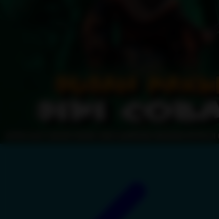
Xootz
Y
Yamatoya
Z
Zaxy
Zoggs
0-9
4Moms
59S