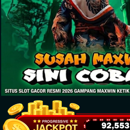
KERUTOTO
Brand A-Z
A
Addo
Adidas
Airfree
Alamii
Amara
Aqua Scale
Asics
Aveeno
Awan
SLOT THAILAND