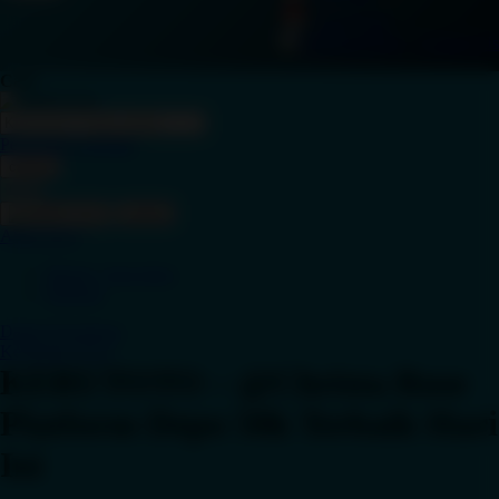
Q
DAFTAR
Contact Us
QV Baby
Cari
R
Real Shades
Pencarian Lanjutan
cancel
Red Castle
Cari
Ribbon Madness
cancel
Akun Saya
S
Masuk / buat akun
Bantuan
Sebamed
Daftar Keinginan
Silver Cross
Keranjang Saya
KERUTOTO – @Christa Rose
Simply Idea
Platform Depo 50k Terbaik Hari
Skip Hop
Ini
Spectra
Squishmallows