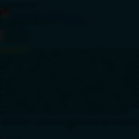
Serendah
Rp 5.000
Starbooks
Earn
1.000.000
-
5.000.000
Bonus
Stick-O
Use Installment Options from
.
Laarn more
Available for :
Stokke
home delivery
store pickup
Sudocrem
KERUTOTO
bersama Christa Rose menjadi Platform Game Online
Sumimo
Terbaik Hari Ini menjadi pilihan Depo 50k bagi gamer yang mencari
pengalaman bermain lebih nyaman dan menyenangkan. Beragam
Sunnylife
game online populer tersedia di KERUTOTO dengan dukungan
Sun-Staches
server yang stabil, performa responsif, serta akses cepat di berbagai
perangkat. Depo 50k memiliki komunitas yang aktif memungkinkan
Swimava
pemain menemukan teman bermain, berbagi strategi, dan mengikuti
berbagai event menarik. Pembaruan konten dilakukan secara rutin agar
permainan tetap segar dan kompetitif. KERUTOTO dengan Christa
T
Rose memiliki teknologi modern, fitur lengkap, serta layanan yang
terus berkembang, platform Depo 50k menghadirkan pengalaman
Tommee Tippee
gaming yang lebih optimal bagi para pemain Indonesia setiap hari.
Trunki
KERUTOTO – @Christa Rose Platform Depo 50k Terbaik Hari
Ini
Tutti Bambini
choose qty
Twistshake