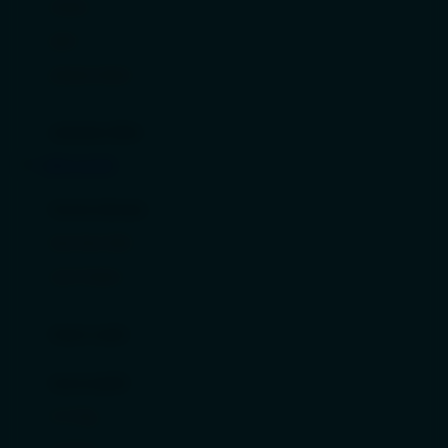
setelan
Docare
jaket
Doona
pakaian dalam
Down To Earth
Drew
pakaian tidur
Dr. Brown's
LINK GACOR
E
kereta dorong
ELC
bayi baru lahir
Ergobaby
usia 6 bulan+
Expert Care
koper anak
Ezyroller
kursi mobil
F
0-13 Kg
Felt So Sweet