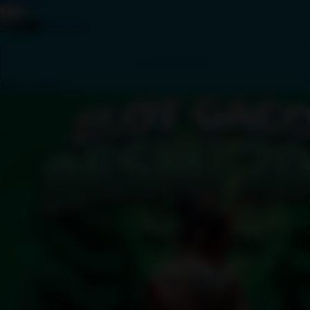
TY Toys
DAFTAR
LOGIN
U
CLAIM BONUS
Share product:
V
Veja
Vitaflow
Vtech
W
Waterland
Wellness
X