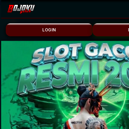
lewati ke Konten
download apps
download app from:
LOGIN
gift registry
Bahasa
ID
LOGIN
DAFTAR
Contact
Us
Toggle Nav
about Kanmo Circle
gift registry
store finder
contact us