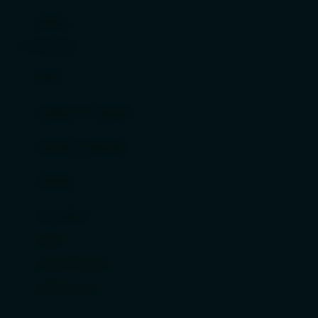
Hauck
matras
Havaianas
SITUS SLOT
Hegen
botol
Hot Wheels
sterilizer & warmers
Hybrid
soothers & teethers
I
Inlacta DHA
celemek
Interlac
alat makan
Ivenet
cangkir
J
piring & mangkuk
Jack N Jill
sendok & garpu
Joie