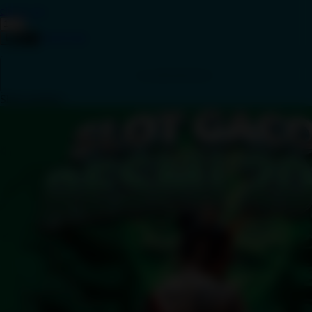
choose qty
TY Toys
DAFTAR
LOGIN
U
CLAIM BONUS
Share product:
V
Veja
Vitaflow
Vtech
W
Waterland
Wellness
X