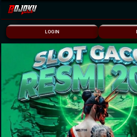
lewati ke Konten
download apps
download app from:
LOGIN
gift registry
Bahasa
ID
LOGIN
DAFTAR
Contact
Us
Toggle Nav
about Kanmo Circle
gift registry
store finder
contact us