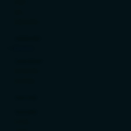
setelan
Docare
jaket
Doona
pakaian dalam
Down To Earth
Drew
pakaian tidur
Dr. Brown's
LINK GACOR
E
kereta dorong
ELC
bayi baru lahir
Ergobaby
usia 6 bulan+
Expert Care
koper anak
Ezyroller
kursi mobil
F
0-13 Kg
Felt So Sweet