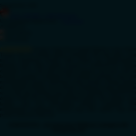
Serendah
Rp 5.000
Starbooks
Earn
1.000.000
-
5.000.000
Bonus
Stick-O
Use Installment Options from
.
Laarn more
Available for :
Stokke
home delivery
store pickup
Sudocrem
JAMURTOTO
bersama Christa Rose menjadi Platform Game Online
Sumimo
Terbaik Hari Ini menjadi pilihan Ladangtoto 894 bagi gamer yang
mencari pengalaman bermain lebih nyaman dan menyenangkan.
Sunnylife
Beragam game online populer tersedia di JAMURTOTO dengan
Sun-Staches
dukungan server yang stabil, performa responsif, serta akses cepat di
berbagai perangkat. Ladangtoto 894 memiliki komunitas yang aktif
Swimava
memungkinkan pemain menemukan teman bermain, berbagi strategi,
dan mengikuti berbagai event menarik. Pembaruan konten dilakukan
secara rutin agar permainan tetap segar dan kompetitif. JAMURTOTO
T
dengan Christa Rose memiliki teknologi modern, fitur lengkap, serta
layanan yang terus berkembang, platform Ladangtoto 894
Tommee Tippee
menghadirkan pengalaman gaming yang lebih optimal bagi para
pemain Indonesia setiap hari.
Trunki
JAMURTOTO – @Christa Rose Platform Ladangtoto 894
Tutti Bambini
Terbaik Hari Ini
Twistshake