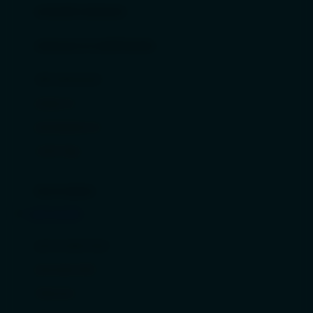
pengolah makanan
Joolz
Jujube
makanan & multivitamin
K
alat menyusui
Kiddycuts
pompa asi
Kumon
penyimpanan asi
L
cooler bags
Leapfrog
kursi makan
Leclerc
SLOT GACOR
Lee Vierra
Lillebaby
perawatan bayi
Little Bird Told Me
perawatan kulit
Little Miss Janis
Sunscreen
London Taxi