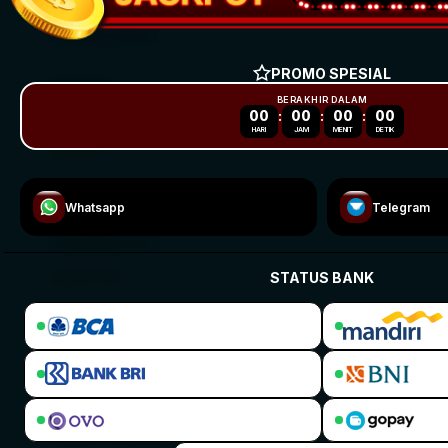
Azetabio
produk terbaru
B
PROMO SPESIAL
aksesoris
Baabaasheepz
BERAKHIR DALAM
00
:
00
:
00
:
00
tas
Babiators
HARI
JAM
MENIT
DETIK
kacamata
Baby Dove
aksesoris rambut
Baby Jogger
Whatsapp
Telegram
Baby Rovega
kebutuhan bayi
Babybee
pakaian tidur
STATUS BANK
Banana Boat
set & terusan
Banz
piyama
Barbie
bodysuits
Beaba
Beauty Barn
sepatu & kaus kaki