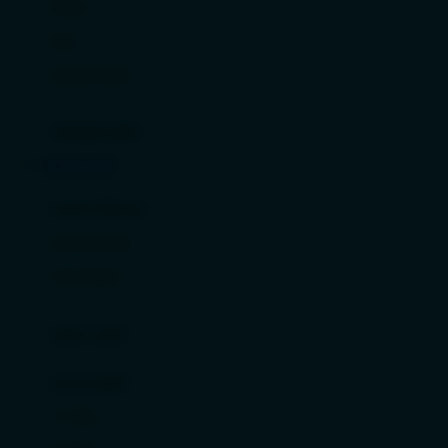
setelan
Docare
jaket
Doona
pakaian dalam
Down To Earth
Drew
pakaian tidur
Dr. Brown's
LINK GACOR
E
kereta dorong
ELC
bayi baru lahir
Ergobaby
usia 6 bulan+
Expert Care
koper anak
Ezyroller
kursi mobil
F
0-13 Kg
Felt So Sweet