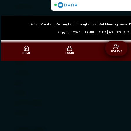
Bio Oil
sepatu bayi
Biolane
sepatu anak
Bite Fighters
Daftar, Mainkan, Menangkan! 3 Langkah Sat Set Menang Besar
sandal
Copyright 2026 ISTAMBULTOTO | ASLINYA CEO.
Bizzi Growin
kaus kaki
Blackmores
DAFTAR
fashion bayi (0bln-3thn)
HOME
LOGIN
Blooming Marvellous
atasan
Bonnels
bawahan
Bravado
gaun
Bruder
setelan
Brush Baby
jaket & kardigan
Buds Organics
aksesoris
Bugaboo
Buggygear
pakaian renang