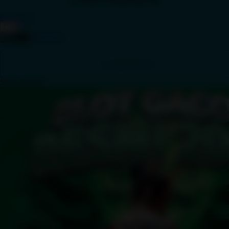
choose qty
TY Toys
DAFTAR
LOGIN
U
CLAIM BONUS
V
Share product:
Veja
Vitaflow
Vtech
W
Waterland
Wellness
X