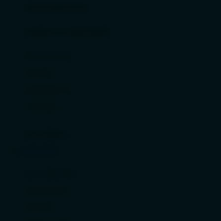
pengolah makanan
Joolz
Jujube
makanan & multivitamin
K
alat menyusui
Kiddycuts
pompa asi
Kumon
penyimpanan asi
L
cooler bags
Leapfrog
kursi makan
Leclerc
SLOT GACOR
Lee Vierra
Lillebaby
perawatan bayi
Little Bird Told Me
perawatan kulit
Little Miss Janis
Sunscreen
London Taxi