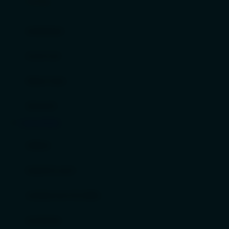
0-36 Kg
Fisher Price
Flipper
gendongan
Friends Of Sally
travel cots
G
diaper bags
Gb
Geko
aksesoris
Graco
SLOT ONLINE
Gund
selimut
H
bantal & sprei
Habbie
Haenim
ranjang bayi & balita
Happy Horse
perabotan
Happy Tummy