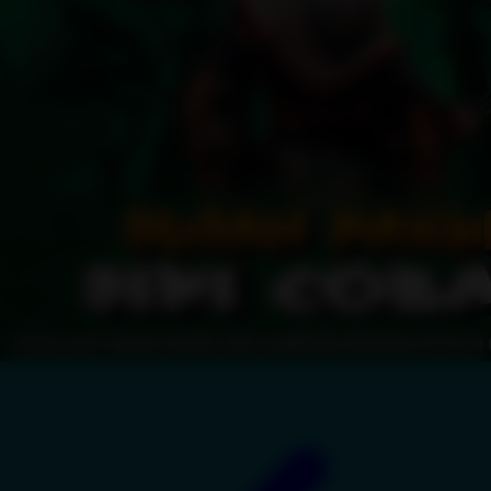
Xootz
Y
Yamatoya
Z
Zaxy
Zoggs
0-9
4Moms
59S