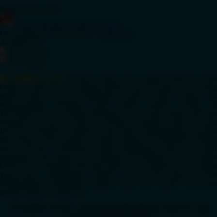
Serendah
Rp 5.000
Starbooks
Earn
1.000.000
-
5.000.000
Bonus
Stick-O
Use Installment Options from
.
Laarn more
Available for :
Stokke
home delivery
store pickup
Sudocrem
ISTAMBULTOTO
bersama Christa Rose menjadi Platform Game
Sumimo
Online Terbaik Hari Ini menjadi pilihan Akun Pro Sgp Livechat bagi
gamer yang mencari pengalaman bermain lebih nyaman dan
Sunnylife
menyenangkan. Beragam game online populer tersedia di
Sun-Staches
ISTAMBULTOTO dengan dukungan server yang stabil, performa
responsif, serta akses cepat di berbagai perangkat. Akun Pro Sgp
Swimava
Livechat memiliki komunitas yang aktif memungkinkan pemain
menemukan teman bermain, berbagi strategi, dan mengikuti berbagai
event menarik. Pembaruan konten dilakukan secara rutin agar
T
permainan tetap segar dan kompetitif. ISTAMBULTOTO dengan
Christa Rose memiliki teknologi modern, fitur lengkap, serta layanan
Tommee Tippee
yang terus berkembang, platform Akun Pro Sgp Livechat
menghadirkan pengalaman gaming yang lebih optimal bagi para
Trunki
pemain Indonesia setiap hari.
Tutti Bambini
ISTAMBULTOTO – @Christa Rose Platform Akun Pro Sgp
Livechat Terbaik Hari Ini
Twistshake