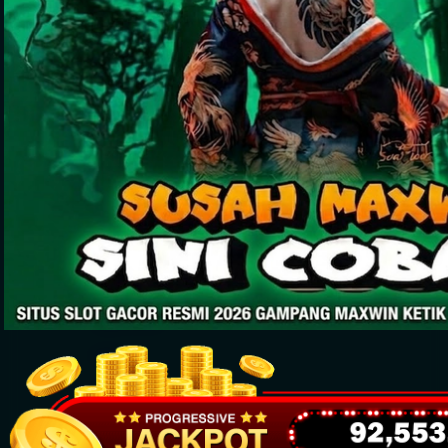
IPAR4D
Brand A-Z
A
Addo
Adidas
Airfree
Alamii
Amara
Aqua Scale
Asics
Aveeno
Awan
SLOT THAILAND