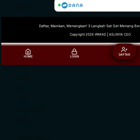
Bio Oil
sepatu bayi
Biolane
sepatu anak
Bite Fighters
Daftar, Mainkan, Menangkan! 3 Langkah Sat Set Menang Be
sandal
Copyright 2026 IPAR4D | ASLINYA CEO.
Bizzi Growin
kaus kaki
Blackmores
DAFTAR
fashion bayi (0bln-3thn)
HOME
LOGIN
Blooming Marvellous
atasan
Bonnels
bawahan
Bravado
gaun
Bruder
setelan
Brush Baby
jaket & kardigan
Buds Organics
aksesoris
Bugaboo
Buggygear
pakaian renang