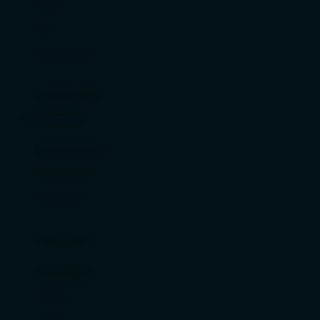
setelan
Docare
jaket
Doona
pakaian dalam
Down To Earth
Drew
pakaian tidur
Dr. Brown's
LINK GACOR
E
kereta dorong
ELC
bayi baru lahir
Ergobaby
usia 6 bulan+
Expert Care
koper anak
Ezyroller
kursi mobil
F
0-13 Kg
Felt So Sweet