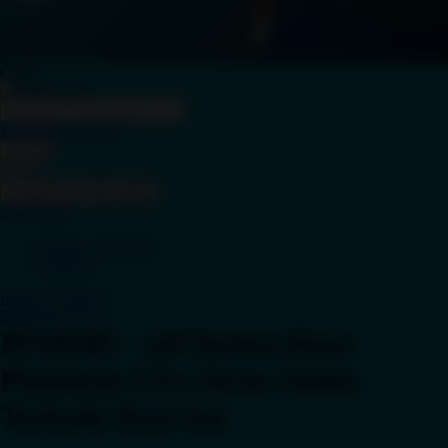
Q
DAFTAR
Contact Us
QV Baby
Cari
R
Real Shades
Pencarian Lanjutan
cancel
Red Castle
Cari
Ribbon Madness
cancel
Akun Saya
S
Masuk / buat akun
Bantuan
Sebamed
Daftar Keinginan
Silver Cross
Keranjang Saya
IPAR4D – @Christa Rose
Simply Idea
Platform Live Draw Italia
Skip Hop
Terbaik Hari Ini
Spectra
Squishmallows