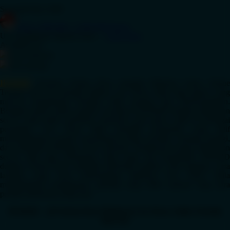
Serendah
Rp 5.000
Starbooks
Earn
1.000.000
-
5.000.000
Bonus
Stick-O
Use Installment Options from
.
Laarn more
Available for :
Stokke
home delivery
store pickup
Sudocrem
IPAR4D
bersama Christa Rose menjadi Platform Game Online
Sumimo
Terbaik Hari Ini menjadi pilihan Live Draw Italia bagi gamer yang
mencari pengalaman bermain lebih nyaman dan menyenangkan.
Sunnylife
Beragam game online populer tersedia di IPAR4D dengan dukungan
Sun-Staches
server yang stabil, performa responsif, serta akses cepat di berbagai
perangkat. Live Draw Italia memiliki komunitas yang aktif
Swimava
memungkinkan pemain menemukan teman bermain, berbagi strategi,
dan mengikuti berbagai event menarik. Pembaruan konten dilakukan
secara rutin agar permainan tetap segar dan kompetitif. IPAR4D
T
dengan Christa Rose memiliki teknologi modern, fitur lengkap, serta
layanan yang terus berkembang, platform Live Draw Italia
Tommee Tippee
menghadirkan pengalaman gaming yang lebih optimal bagi para
pemain Indonesia setiap hari.
Trunki
IPAR4D – @Christa Rose Platform Live Draw Italia Terbaik
Tutti Bambini
Hari Ini
Twistshake