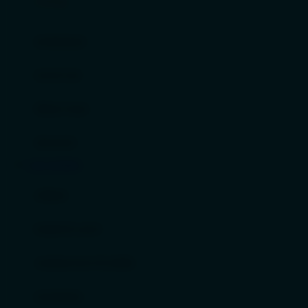
0-36 Kg
Fisher Price
Flipper
gendongan
Friends Of Sally
travel cots
G
diaper bags
Gb
Geko
aksesoris
Graco
SLOT ONLINE
Gund
selimut
H
bantal & sprei
Habbie
Haenim
ranjang bayi & balita
Happy Horse
perabotan
Happy Tummy