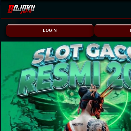
lewati ke Konten
download apps
download app from:
LOGIN
gift registry
Bahasa
ID
LOGIN
DAFTAR
Contact
Us
Toggle Nav
about Kanmo Circle
gift registry
store finder
contact us