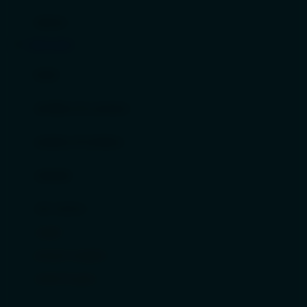
Hauck
matras
Havaianas
SITUS SLOT
Hegen
botol
Hot Wheels
sterilizer & warmers
Hybrid
soothers & teethers
I
Inlacta DHA
celemek
Interlac
alat makan
Ivenet
cangkir
J
piring & mangkuk
Jack N Jill
sendok & garpu
Joie