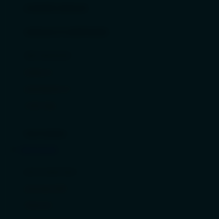
pengolah makanan
Joolz
Jujube
makanan & multivitamin
K
alat menyusui
Kiddycuts
pompa asi
Kumon
penyimpanan asi
L
cooler bags
Leapfrog
kursi makan
Leclerc
SLOT GACOR
Lee Vierra
Lillebaby
perawatan bayi
Little Bird Told Me
perawatan kulit
Little Miss Janis
Sunscreen
London Taxi