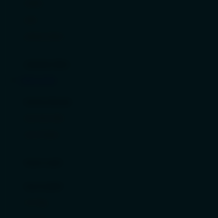
setelan
Docare
jaket
Doona
pakaian dalam
Down To Earth
Drew
pakaian tidur
Dr. Brown's
LINK GACOR
E
kereta dorong
ELC
bayi baru lahir
Ergobaby
usia 6 bulan+
Expert Care
koper anak
Ezyroller
kursi mobil
F
0-13 Kg
Felt So Sweet