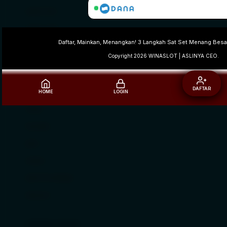
Bio Oil
sepatu bayi
Biolane
sepatu anak
Bite Fighters
Daftar, Mainkan, Menangkan! 3 Langkah Sat Set Menang Bes
sandal
Copyright 2026 WINASLOT | ASLINYA CEO.
Bizzi Growin
kaus kaki
Blackmores
DAFTAR
fashion bayi (0bln-3thn)
HOME
LOGIN
Blooming Marvellous
atasan
Bonnels
bawahan
Bravado
gaun
Bruder
setelan
Brush Baby
jaket & kardigan
Buds Organics
aksesoris
Bugaboo
Buggygear
pakaian renang