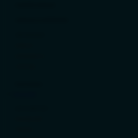
pengolah makanan
Joolz
Jujube
makanan & multivitamin
K
alat menyusui
Kiddycuts
pompa asi
Kumon
penyimpanan asi
L
cooler bags
Leapfrog
kursi makan
Leclerc
SLOT GACOR
Lee Vierra
Lillebaby
perawatan bayi
Little Bird Told Me
perawatan kulit
Little Miss Janis
Sunscreen
London Taxi