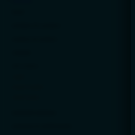
SITUS SLOT
botol
sterilizer & warmers
soothers & teethers
celemek
alat makan
cangkir
piring & mangkuk
sendok & garpu
pengolah makanan
makanan & multivitamin