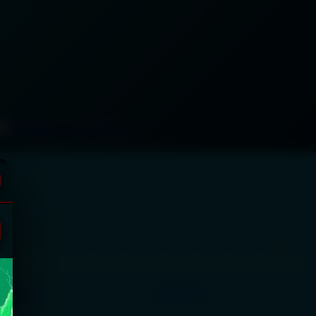
Contact Us
s
S
T
U
V
W
X
Y
Z
0-9
Amara
Aqua Scale