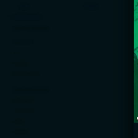
Asics
Aveeno
SLOT THAILAND
produk terbaru
aksesoris
tas
kacamata
aksesoris rambut
kebutuhan bayi
pakaian tidur
set & terusan
piyama
bodysuits