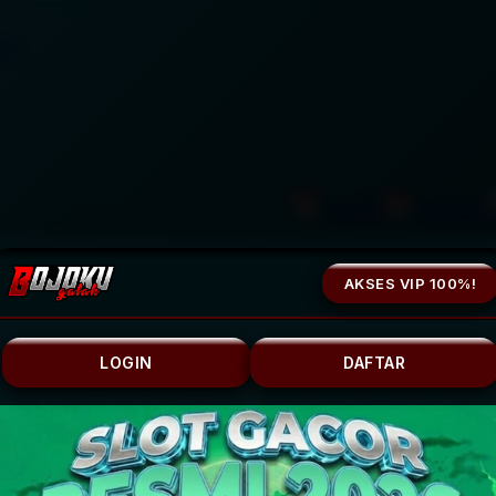
try
LOGIN
DAFTAR
AKSES VIP 100%!
gift registry
store finder
contact u
LOGIN
DAFTAR
I
J
K
L
M
N
O
P
Q
R
Airfree
Alamii