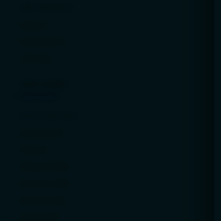
alat menyusui
pompa asi
penyimpanan asi
cooler bags
kursi makan
SLOT GACOR
perawatan bayi
perawatan kulit
Sunscreen
Shampo & Sabun
perawatan rambut
perawatan mulut
perawatan diri