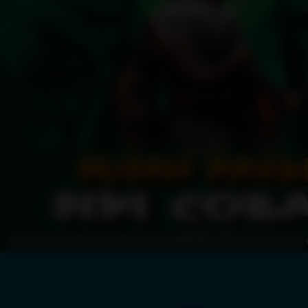
Xootz
Y
Yamatoya
Z
Zaxy
Zoggs
0-9
4Moms
59S