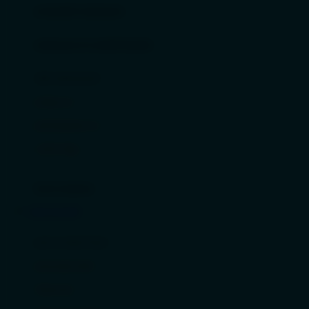
pengolah makanan
Joolz
Jujube
makanan & multivitamin
K
alat menyusui
Kiddycuts
pompa asi
Kumon
penyimpanan asi
L
cooler bags
Leapfrog
kursi makan
Leclerc
SLOT GACOR
Lee Vierra
Lillebaby
perawatan bayi
Little Bird Told Me
perawatan kulit
Little Miss Janis
Sunscreen
London Taxi