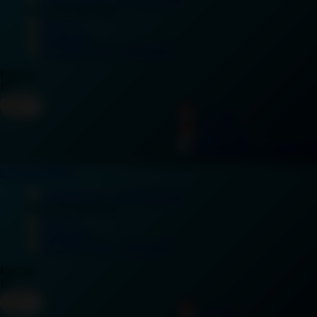
download app from:
Oh Ma Grain
Okiedog
gift registry
P
Bahasa
ID
Peachy
LOGIN
Phil & Ted's
DAFTAR
Philips Avent
Contact Us
Pigeon
lewati ke Konten
Playgro
download apps
download app from:
Poled Global
Ponycycle
gift registry
Puma
Bahasa
ID
Pureats
LOGIN