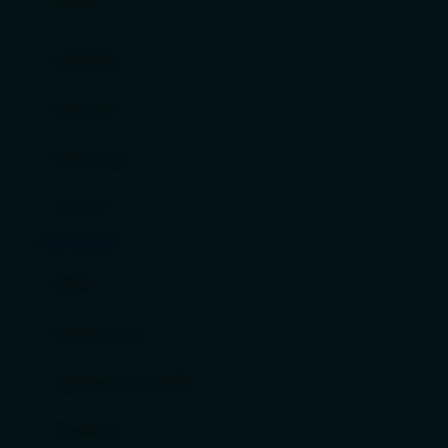
0-36 Kg
Fisher Price
Flipper
gendongan
Friends Of Sally
travel cots
G
diaper bags
Gb
Geko
aksesoris
Graco
SLOT ONLINE
Gund
selimut
H
bantal & sprei
Habbie
Haenim
ranjang bayi & balita
Happy Horse
perabotan
Happy Tummy