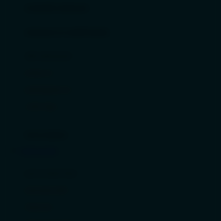
pengolah makanan
Joolz
Jujube
makanan & multivitamin
K
alat menyusui
Kiddycuts
pompa asi
Kumon
penyimpanan asi
L
cooler bags
Leapfrog
kursi makan
Leclerc
SLOT GACOR
Lee Vierra
Lillebaby
perawatan bayi
Little Bird Told Me
perawatan kulit
Little Miss Janis
Sunscreen
London Taxi