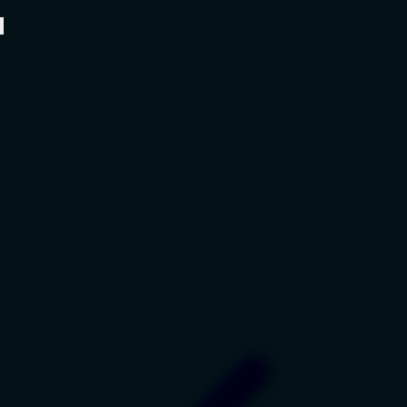
Xootz
Y
Yamatoya
Z
Zaxy
Zoggs
0-9
4Moms
59S