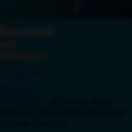
Q
DAFTAR
Contact Us
QV Baby
Cari
R
Real Shades
Pencarian Lanjutan
cancel
Red Castle
Cari
Ribbon Madness
cancel
Akun Saya
S
Masuk / buat akun
Bantuan
Sebamed
Daftar Keinginan
Silver Cross
Keranjang Saya
TOTO787 – @Christa Rose
Simply Idea
Platform Slot Online Bulan Ini
Skip Hop
Terbaik Hari Ini
Spectra
Squishmallows