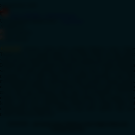
Serendah
Rp 5.000
Starbooks
Earn
1.000.000
-
5.000.000
Bonus
Stick-O
Use Installment Options from
.
Laarn more
Available for :
Stokke
home delivery
store pickup
Sudocrem
TOTO787
bersama Christa Rose menjadi Platform Game Online
Sumimo
Terbaik Hari Ini menjadi pilihan Slot Online Bulan Ini bagi gamer
yang mencari pengalaman bermain lebih nyaman dan menyenangkan.
Sunnylife
Beragam game online populer tersedia di TOTO787 dengan dukungan
Sun-Staches
server yang stabil, performa responsif, serta akses cepat di berbagai
perangkat. Slot Online Bulan Ini memiliki komunitas yang aktif
Swimava
memungkinkan pemain menemukan teman bermain, berbagi strategi,
dan mengikuti berbagai event menarik. Pembaruan konten dilakukan
secara rutin agar permainan tetap segar dan kompetitif. TOTO787
T
dengan Christa Rose memiliki teknologi modern, fitur lengkap, serta
layanan yang terus berkembang, platform Slot Online Bulan Ini
Tommee Tippee
menghadirkan pengalaman gaming yang lebih optimal bagi para
pemain Indonesia setiap hari.
Trunki
TOTO787 – @Christa Rose Platform Slot Online Bulan Ini
Tutti Bambini
Terbaik Hari Ini
Twistshake