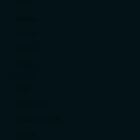
0-36 Kg
Fisher Price
Flipper
gendongan
Friends Of Sally
travel cots
G
diaper bags
Gb
Geko
aksesoris
Graco
SLOT ONLINE
Gund
selimut
H
bantal & sprei
Habbie
Haenim
ranjang bayi & balita
Happy Horse
perabotan
Happy Tummy