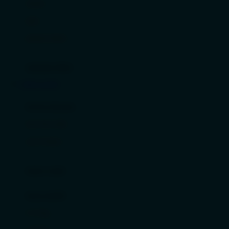
setelan
Docare
jaket
Doona
pakaian dalam
Down To Earth
Drew
pakaian tidur
Dr. Brown's
LINK GACOR
E
kereta dorong
ELC
bayi baru lahir
Ergobaby
usia 6 bulan+
Expert Care
koper anak
Ezyroller
kursi mobil
F
0-13 Kg
Felt So Sweet