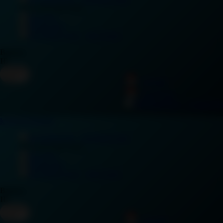
download app from:
Oh Ma Grain
Okiedog
gift registry
P
Bahasa
ID
Peachy
LOGIN
Phil & Ted's
DAFTAR
Philips Avent
Contact Us
Pigeon
lewati ke Konten
Playgro
download apps
download app from:
Poled Global
Ponycycle
gift registry
Puma
Bahasa
ID
Pureats
LOGIN