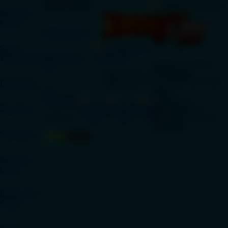
hubungi kami
Situs Slot
Gacor
hubungi kami
SLOT
THAILAND
bantuan dan
Direktorat Jenderal
faq
Perlindungan
ikuti kami di
Konsumen dan Tertib
Link Gacor
media sosial
Niaga
021-
Kementerian
123456789
Situs Slot
Perdagangan RI
24 Hours
WhatsApp: +62 123
8888 8989
Slot Gacor
Situs Slot
Gacor
Bandar Slot
Gacor