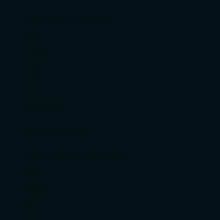
Bumkins
anak laki-laki (18bln-8thn)
C
atasan
Cetaphil
bawahan
Chicco
setelan
Childlife
jaket
Clevamama
pakaian dalam
Cocolatte
Cottonseeds
pakaian ibu hamil
Cozy N Safe
anak perempuan (18bln-8thn)
Crane
atasan
Cybex
bawahan
D
gaun
Dae Organics