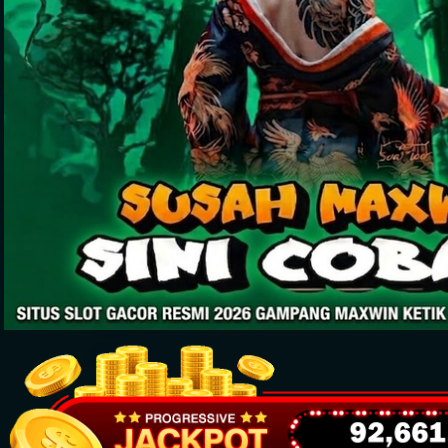
TOTO218
Brand A-Z
A
Addo
Adidas
Airfree
Alamii
Amara
Aqua Scale
Asics
Aveeno
Awan
SLOT THAILAND