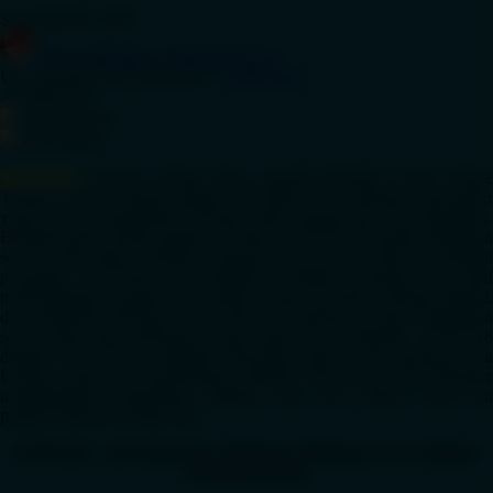
Serendah
Rp 5.000
Starbooks
Earn
1.000.000
-
5.000.000
Bonus
Stick-O
Use Installment Options from
.
Laarn more
Available for :
Stokke
home delivery
store pickup
Sudocrem
TOTO218
bersama Christa Rose menjadi Platform Game Online
Sumimo
Terbaik Hari Ini menjadi pilihan 100 Bonus New Member bagi gamer
yang mencari pengalaman bermain lebih nyaman dan menyenangkan.
Sunnylife
Beragam game online populer tersedia di TOTO218 dengan dukungan
Sun-Staches
server yang stabil, performa responsif, serta akses cepat di berbagai
perangkat. 100 Bonus New Member memiliki komunitas yang aktif
Swimava
memungkinkan pemain menemukan teman bermain, berbagi strategi,
dan mengikuti berbagai event menarik. Pembaruan konten dilakukan
secara rutin agar permainan tetap segar dan kompetitif. TOTO218
T
dengan Christa Rose memiliki teknologi modern, fitur lengkap, serta
layanan yang terus berkembang, platform 100 Bonus New Member
Tommee Tippee
menghadirkan pengalaman gaming yang lebih optimal bagi para
pemain Indonesia setiap hari.
Trunki
TOTO218 – @Christa Rose Platform 100 Bonus New Member
Tutti Bambini
Terbaik Hari Ini
Twistshake