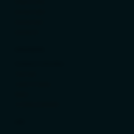
Shampo & Sabun
Love To Dream
perawatan rambut
perawatan mulut
M
perawatan diri
Magformers
Mama's Choice
perawatan ibu
Mamas&Papas
kesehatan & kebersihan
Mamaway
Tissue basah
Maxi Cosi
Laundry & Cleaning
Megabloks
Medical
Micro
Air Purifier & Humidifier
MiDeer
Mimi & Lula
potty
Mini Monkey