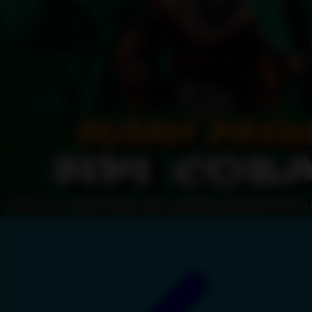
Xootz
Y
Yamatoya
Z
Zaxy
Zoggs
0-9
4Moms
59S