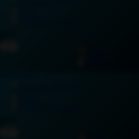
download app from:
Oh Ma Grain
Okiedog
gift registry
P
Bahasa
ID
Peachy
LOGIN
Phil & Ted's
DAFTAR
Philips Avent
Contact Us
Pigeon
lewati ke Konten
Playgro
download apps
download app from:
Poled Global
Ponycycle
gift registry
Puma
Bahasa
ID
Pureats
LOGIN