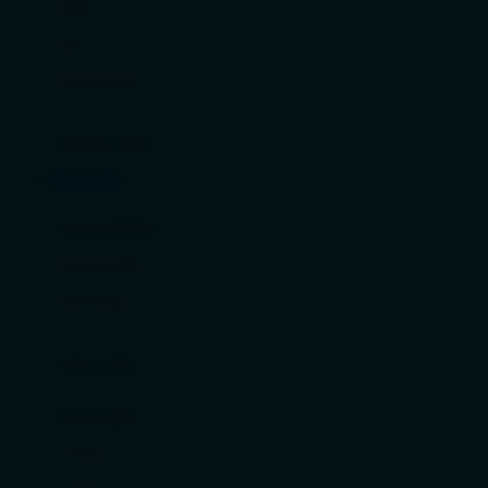
setelan
Docare
jaket
Doona
pakaian dalam
Down To Earth
Drew
pakaian tidur
Dr. Brown's
LINK GACOR
E
kereta dorong
ELC
bayi baru lahir
Ergobaby
usia 6 bulan+
Expert Care
koper anak
Ezyroller
kursi mobil
F
0-13 Kg
Felt So Sweet