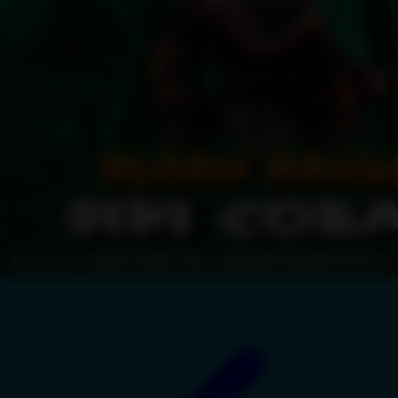
Xootz
Y
Yamatoya
Z
Zaxy
Zoggs
0-9
4Moms
59S