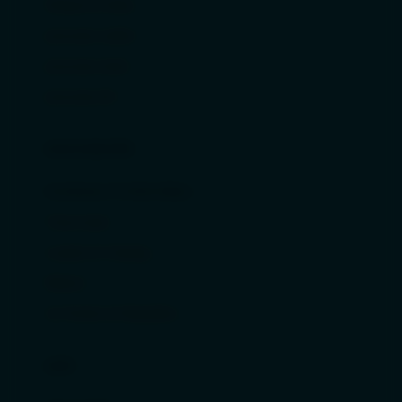
Shampo & Sabun
Love To Dream
perawatan rambut
perawatan mulut
M
perawatan diri
Magformers
Mama's Choice
perawatan ibu
Mamas&Papas
kesehatan & kebersihan
Mamaway
Tissue basah
Maxi Cosi
Laundry & Cleaning
Megabloks
Medical
Micro
Air Purifier & Humidifier
MiDeer
Mimi & Lula
potty
Mini Monkey