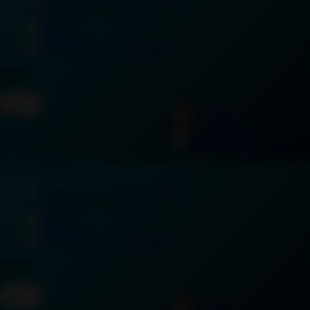
download app from:
Oh Ma Grain
Okiedog
gift registry
P
Bahasa
ID
Peachy
LOGIN
Phil & Ted's
DAFTAR
Philips Avent
Contact Us
Pigeon
lewati ke Konten
Playgro
download apps
download app from:
Poled Global
Ponycycle
gift registry
Puma
Bahasa
ID
Pureats
LOGIN