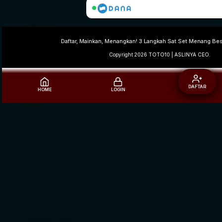
Bio Oil
sepatu bayi
Biolane
sepatu anak
Bite Fighters
Daftar, Mainkan, Menangkan! 3 Langkah Sat Set Menang Be
sandal
Copyright 2026 TOTO10 | ASLINYA CEO.
Bizzi Growin
kaus kaki
Blackmores
DAFTAR
fashion bayi (0bln-3thn)
HOME
LOGIN
Blooming Marvellous
atasan
Bonnels
bawahan
Bravado
gaun
Bruder
setelan
Brush Baby
jaket & kardigan
Buds Organics
aksesoris
Bugaboo
Buggygear
pakaian renang