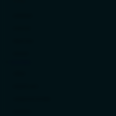
0-36 Kg
Fisher Price
Flipper
gendongan
Friends Of Sally
travel cots
G
diaper bags
Gb
Geko
aksesoris
Graco
SLOT ONLINE
Gund
selimut
H
bantal & sprei
Habbie
Haenim
ranjang bayi & balita
Happy Horse
perabotan
Happy Tummy