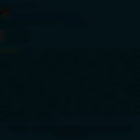
Serendah
Rp 5.000
Starbooks
Earn
1.000.000
-
5.000.000
Bonus
Stick-O
Use Installment Options from
.
Laarn more
Available for :
Stokke
home delivery
store pickup
Sudocrem
TOTO10
bersama Christa Rose menjadi Platform Game Online
Sumimo
Terbaik Hari Ini menjadi pilihan Pulsa Game Auto Wd bagi gamer
yang mencari pengalaman bermain lebih nyaman dan menyenangkan.
Sunnylife
Beragam game online populer tersedia di TOTO10 dengan dukungan
Sun-Staches
server yang stabil, performa responsif, serta akses cepat di berbagai
perangkat. Pulsa Game Auto Wd memiliki komunitas yang aktif
Swimava
memungkinkan pemain menemukan teman bermain, berbagi strategi,
dan mengikuti berbagai event menarik. Pembaruan konten dilakukan
secara rutin agar permainan tetap segar dan kompetitif. TOTO10
T
dengan Christa Rose memiliki teknologi modern, fitur lengkap, serta
layanan yang terus berkembang, platform Pulsa Game Auto Wd
Tommee Tippee
menghadirkan pengalaman gaming yang lebih optimal bagi para
pemain Indonesia setiap hari.
Trunki
TOTO10 – @Christa Rose Platform Pulsa Game Auto Wd
Tutti Bambini
Terbaik Hari Ini
Twistshake