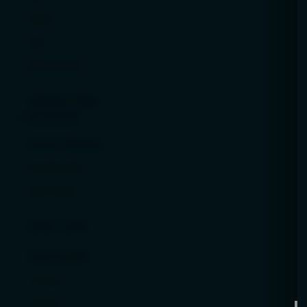
setelan
jaket
pakaian dalam
pakaian tidur
LINK GACOR
kereta dorong
bayi baru lahir
usia 6 bulan+
koper anak
kursi mobil
0-13 Kg
0-36 Kg