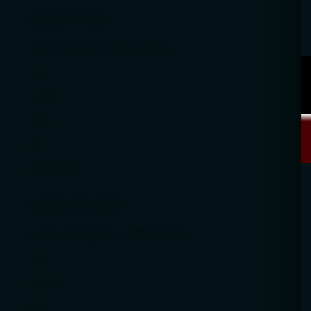
pakaian renang
anak laki-laki (18bln-8thn)
atasan
bawahan
setelan
jaket
pakaian dalam
pakaian ibu hamil
anak perempuan (18bln-8thn)
atasan
bawahan
gaun