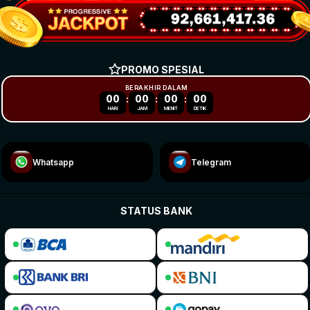
PROMO SPESIAL
BERAKHIR DALAM
00
:
00
:
00
:
00
HARI
JAM
MENIT
DETIK
Whatsapp
Telegram
STATUS BANK