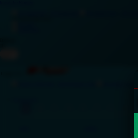
lewati ke Konten
download apps
gift regis
download app from:
Bahasa
ID
Toggle Nav
about Kanmo Circle
TOGELINTOTO
A
B
C
D
E
F
G
H
Addo
Adidas