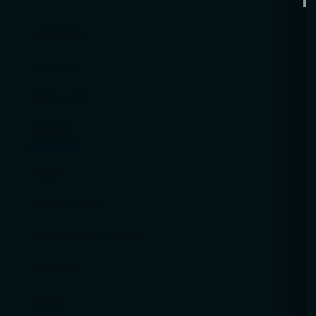
gendongan
travel cots
diaper bags
aksesoris
SLOT ONLINE
selimut
bantal & sprei
ranjang bayi & balita
perabotan
matras