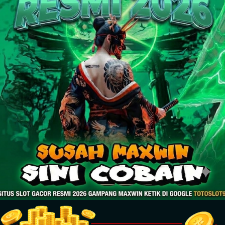
Awan
Azetabio