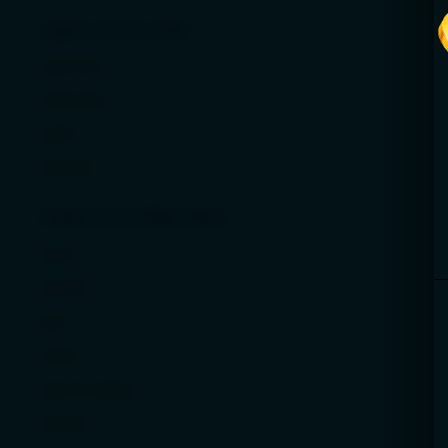
sepatu & kaus kaki
sepatu bayi
sepatu anak
sandal
kaus kaki
fashion bayi (0bln-3thn)
atasan
bawahan
gaun
setelan
jaket & kardigan
aksesoris