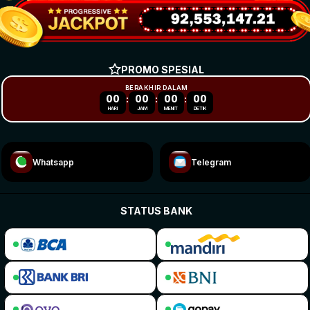
PROMO SPESIAL
BERAKHIR DALAM
00
:
00
:
00
:
00
HARI
JAM
MENIT
DETIK
Whatsapp
Telegram
STATUS BANK