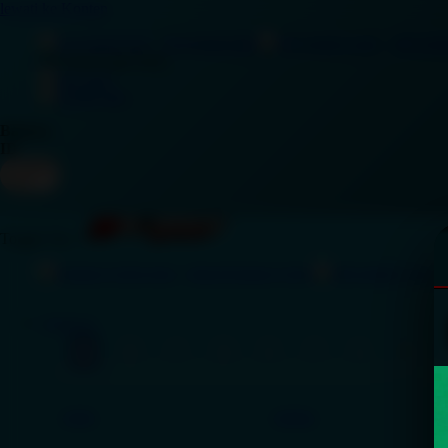
lewati ke Konten
download apps
gift regis
download app from:
Bahasa
ID
Toggle Nav
about Kanmo Circle
SURIYA77
A
B
C
D
E
F
G
H
Addo
Adidas