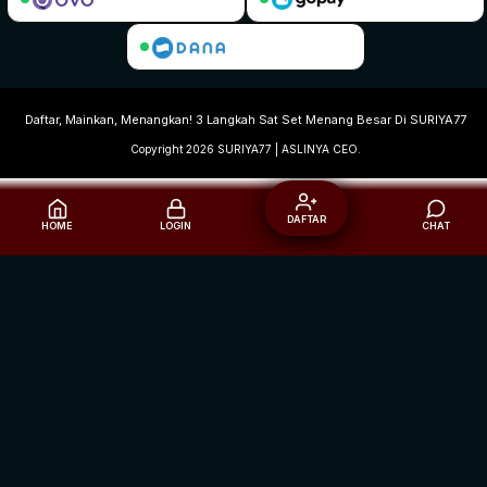
Daftar, Mainkan, Menangkan! 3 Langkah Sat Set Menang Besar Di SURIYA77
Copyright 2026 SURIYA77 | ASLINYA CEO.
DAFTAR
HOME
LOGIN
CHAT