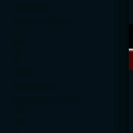
pakaian renang
anak laki-laki (18bln-8thn)
atasan
bawahan
setelan
jaket
pakaian dalam
pakaian ibu hamil
anak perempuan (18bln-8thn)
atasan
bawahan
gaun