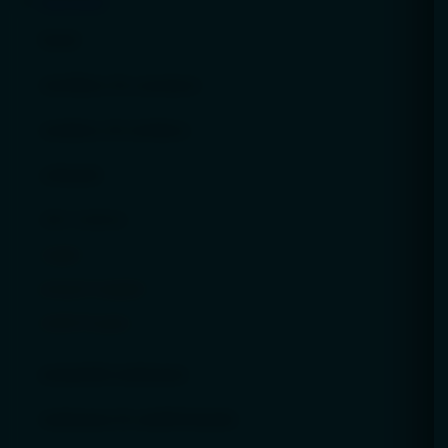
SITUS SLOT
botol
sterilizer & warmers
soothers & teethers
celemek
alat makan
cangkir
piring & mangkuk
sendok & garpu
pengolah makanan
makanan & multivitamin