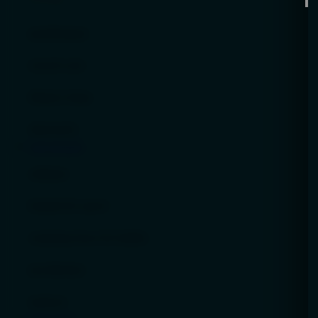
gendongan
travel cots
diaper bags
aksesoris
SLOT ONLINE
selimut
bantal & sprei
ranjang bayi & balita
perabotan
matras