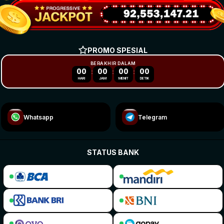
PROMO SPESIAL
BERAKHIR DALAM
00
:
00
:
00
:
00
HARI
JAM
MENIT
DETIK
Whatsapp
Telegram
STATUS BANK