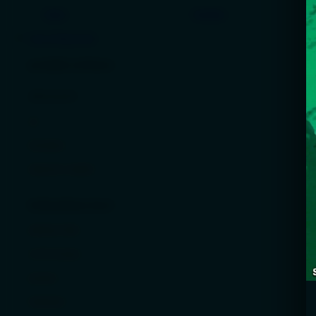
Asics
Aveeno
SLOT THAILAND
produk terbaru
aksesoris
tas
kacamata
aksesoris rambut
kebutuhan bayi
pakaian tidur
set & terusan
piyama
bodysuits