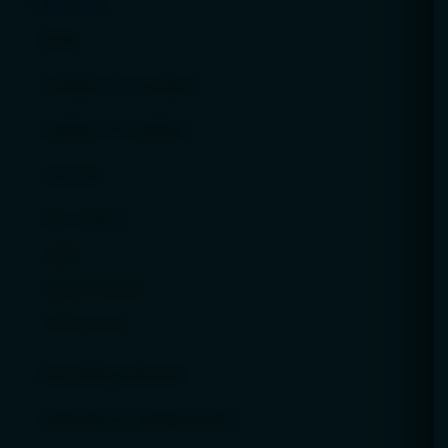
SITUS SLOT
botol
sterilizer & warmers
soothers & teethers
celemek
alat makan
cangkir
piring & mangkuk
sendok & garpu
pengolah makanan
makanan & multivitamin