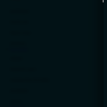
gendongan
travel cots
diaper bags
aksesoris
SLOT ONLINE
selimut
bantal & sprei
ranjang bayi & balita
perabotan
matras