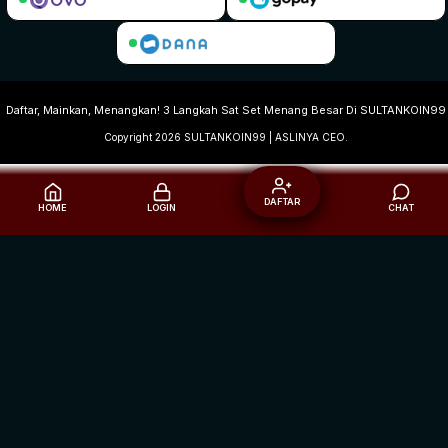
Daftar, Mainkan, Menangkan! 3 Langkah Sat Set Menang Besar Di SULTANKOIN99
Copyright 2026 SULTANKOIN99 | ASLINYA CEO.
DAFTAR
HOME
LOGIN
CHAT