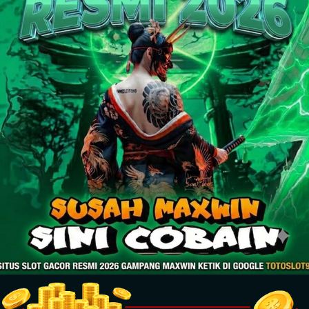
Awan
Azetabio