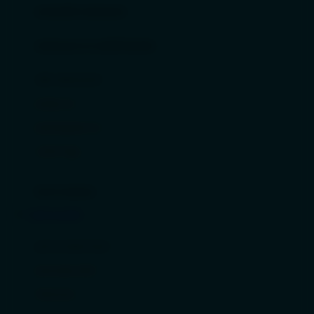
pengolah makanan
Joolz
Jujube
makanan & multivitamin
K
alat menyusui
Kiddycuts
pompa asi
Kumon
penyimpanan asi
L
cooler bags
Leapfrog
kursi makan
Leclerc
SLOT GACOR
Lee Vierra
Lillebaby
perawatan bayi
Little Bird Told Me
perawatan kulit
Little Miss Janis
Sunscreen
London Taxi