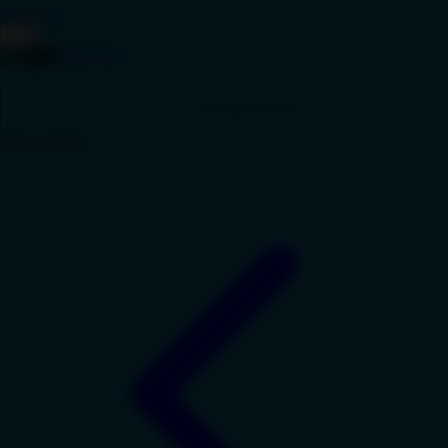
choose qty
TY Toys
DAFTAR
LOGIN
U
CLAIM BONUS
Share product:
V
Veja
Vitaflow
Vtech
W
Waterland
Wellness
X