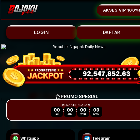
lewati ke Konten
AKSES VIP 100%
download apps
download app from:
LOGIN
DAFTAR
gift registry
Bahasa
ID
LOGIN
DAFTAR
Contact
Us
PROMO SPESIAL
Toggle Nav
BERAKHIR DALAM
00
:
00
:
00
:
00
about Kanmo Circle
HARI
JAM
MENIT
DETIK
gift registry
store finder
contact us
Whatsapp
Telegram