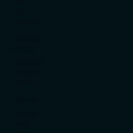
setelan
Docare
jaket
Doona
pakaian dalam
Down To Earth
Drew
pakaian tidur
Dr. Brown's
LINK GACOR
E
kereta dorong
ELC
bayi baru lahir
Ergobaby
usia 6 bulan+
Expert Care
koper anak
Ezyroller
kursi mobil
F
0-13 Kg
Felt So Sweet