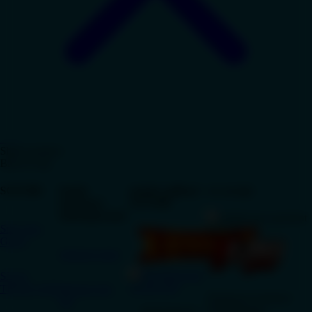
Share product:
Back to top
SOTO88
butuh
unduh aplikasi
we accept
bantuan?
SOTO88
hubungi kami
Situs Slot
Gacor
hubungi kami
SLOT
THAILAND
bantuan dan
Direktorat Jenderal
faq
Perlindungan
ikuti kami di