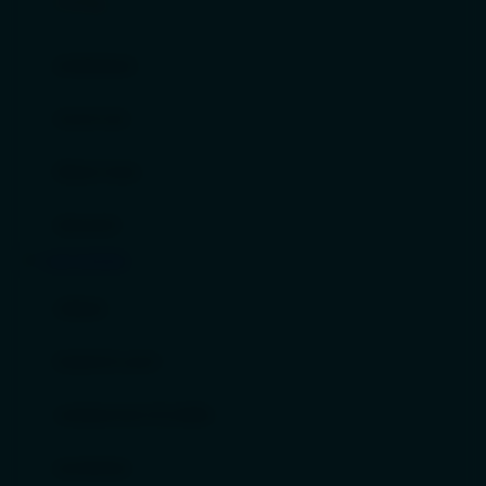
0-36 Kg
Fisher Price
Flipper
gendongan
Friends Of Sally
travel cots
G
diaper bags
Gb
Geko
aksesoris
Graco
SLOT ONLINE
Gund
selimut
H
bantal & sprei
Habbie
Haenim
ranjang bayi & balita
Happy Horse
perabotan
Happy Tummy