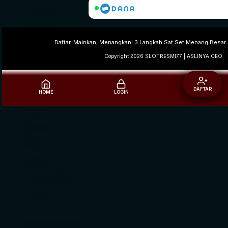
Bio Oil
sepatu bayi
Biolane
sepatu anak
Bite Fighters
Daftar, Mainkan, Menangkan! 3 Langkah Sat Set Menang Besa
sandal
Copyright 2026 SLOTRESMI77 | ASLINYA CEO.
Bizzi Growin
kaus kaki
Blackmores
DAFTAR
fashion bayi (0bln-3thn)
HOME
LOGIN
Blooming Marvellous
atasan
Bonnels
bawahan
Bravado
gaun
Bruder
setelan
Brush Baby
jaket & kardigan
Buds Organics
aksesoris
Bugaboo
Buggygear
pakaian renang