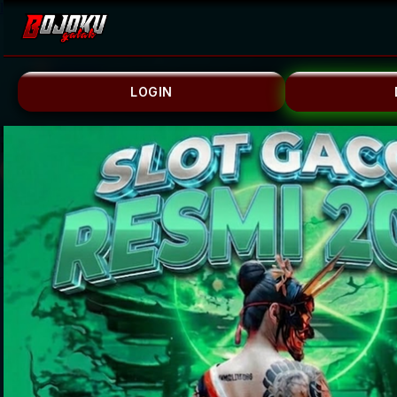
lewati ke Konten
download apps
download app from:
LOGIN
gift registry
Bahasa
ID
LOGIN
DAFTAR
Contact
Us
Toggle Nav
about Kanmo Circle
gift registry
store finder
contact us