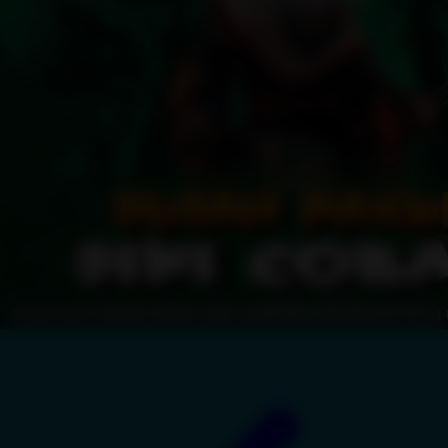
Xootz
Y
Yamatoya
Z
Zaxy
Zoggs
0-9
4Moms
59S