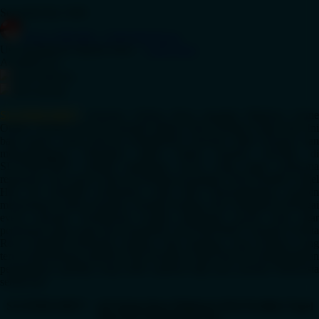
Serendah
Rp 5.000
Starbooks
Earn
1.000.000
-
5.000.000
Bonus
Stick-O
Use Installment Options from
.
Laarn more
Available for :
Stokke
home delivery
store pickup
Sudocrem
SLOTRESMI77
bersama Christa Rose menjadi Platform Game
Sumimo
Online Terbaik Hari Ini menjadi pilihan Web Prediksi Togel Hari Ini
bagi gamer yang mencari pengalaman bermain lebih nyaman dan
Sunnylife
menyenangkan. Beragam game online populer tersedia di
Sun-Staches
SLOTRESMI77 dengan dukungan server yang stabil, performa
responsif, serta akses cepat di berbagai perangkat. Web Prediksi Togel
Swimava
Hari Ini memiliki komunitas yang aktif memungkinkan pemain
menemukan teman bermain, berbagi strategi, dan mengikuti berbagai
event menarik. Pembaruan konten dilakukan secara rutin agar
T
permainan tetap segar dan kompetitif. SLOTRESMI77 dengan Christa
Rose memiliki teknologi modern, fitur lengkap, serta layanan yang
Tommee Tippee
terus berkembang, platform Web Prediksi Togel Hari Ini menghadirkan
pengalaman gaming yang lebih optimal bagi para pemain Indonesia
Trunki
setiap hari.
Tutti Bambini
SLOTRESMI77 – @Christa Rose Platform Web Prediksi Togel
Hari Ini Terbaik Hari Ini
Twistshake