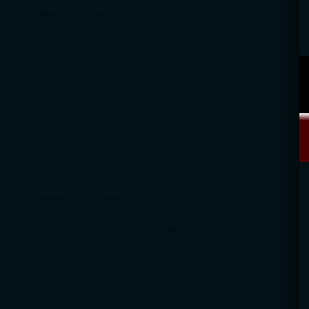
pakaian renang
anak laki-laki (18bln-8thn)
atasan
bawahan
setelan
jaket
pakaian dalam
pakaian ibu hamil
anak perempuan (18bln-8thn)
atasan
bawahan
gaun