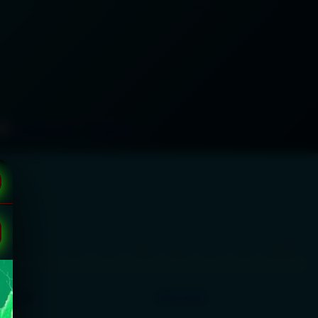
Contact Us
s
S
T
U
V
W
X
Y
Z
0-9
Amara
Aqua Scale