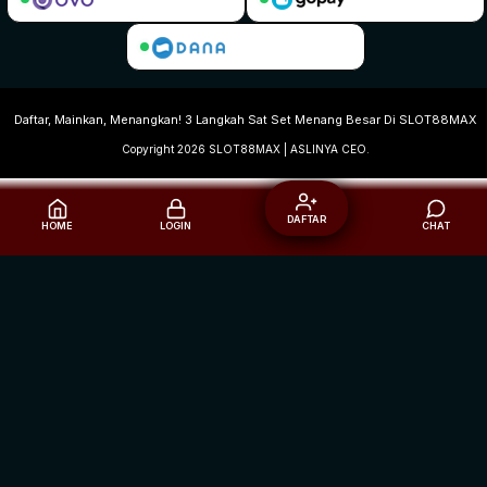
Daftar, Mainkan, Menangkan! 3 Langkah Sat Set Menang Besar Di SLOT88MAX
Copyright 2026 SLOT88MAX | ASLINYA CEO.
DAFTAR
HOME
LOGIN
CHAT