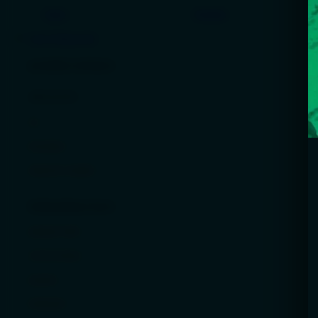
Asics
Aveeno
SLOT THAILAND
produk terbaru
aksesoris
tas
kacamata
aksesoris rambut
kebutuhan bayi
pakaian tidur
set & terusan
piyama
bodysuits