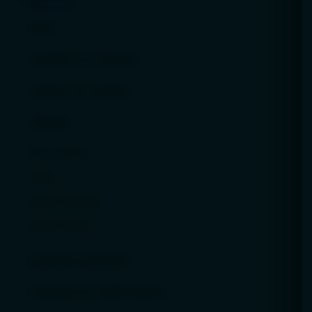
SITUS SLOT
botol
sterilizer & warmers
soothers & teethers
celemek
alat makan
cangkir
piring & mangkuk
sendok & garpu
pengolah makanan
makanan & multivitamin