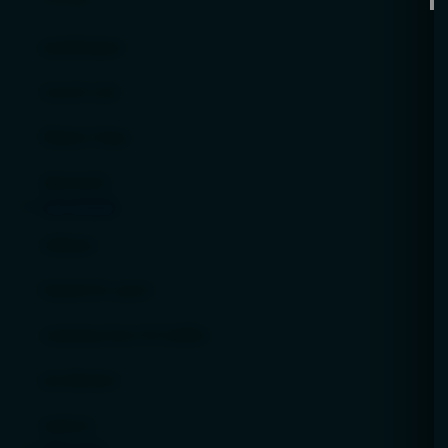
gendongan
travel cots
diaper bags
aksesoris
SLOT ONLINE
selimut
bantal & sprei
ranjang bayi & balita
perabotan
matras