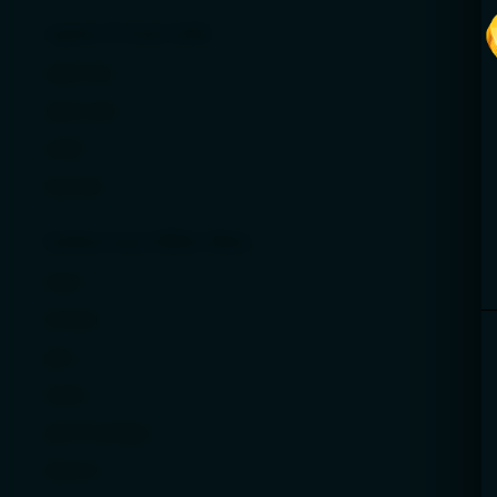
sepatu & kaus kaki
sepatu bayi
sepatu anak
sandal
kaus kaki
fashion bayi (0bln-3thn)
atasan
bawahan
gaun
setelan
jaket & kardigan
aksesoris