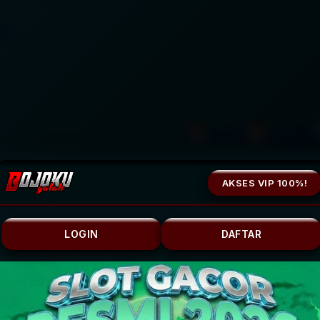
try
LOGIN
DAFTAR
AKSES VIP 100%!
gift registry
store finder
contact u
LOGIN
DAFTAR
I
J
K
L
M
N
O
P
Q
R
Airfree
Alamii