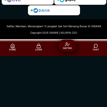
Daftar, Mainkan, Menangkan! 3 Langkah Sat Set Menang Besar Di SIKA88
Copyright 2026 SIKA88 | ASLINYA CEO.
DAFTAR
HOME
LOGIN
CHAT