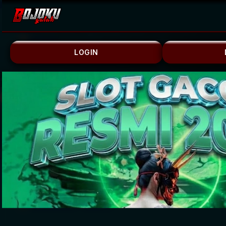
lewati ke Konten
download apps
download app from:
LOGIN
gift registry
Bahasa
ID
LOGIN
DAFTAR
Contact
Us
Toggle Nav
about Kanmo Circle
gift registry
store finder
contact us