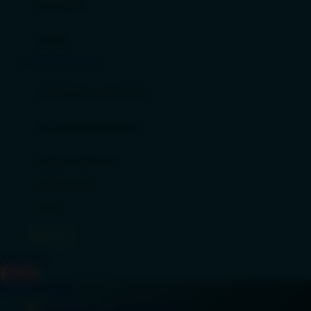
Moby
bak mandi
Momami
handuk
Mothercare
LINK SLOT GACOR
Mustela
ayunan dan walker bayi
My Buddy Tag
My K
alas bermain anak bayi
N
mainan anak bayi
Naif
mothercare toys
Nike
elc toys
Nordic Natural
SHIO777
Nuby
Akun Saya
Nuna
Masuk
lewati ke Konten
O
download apps