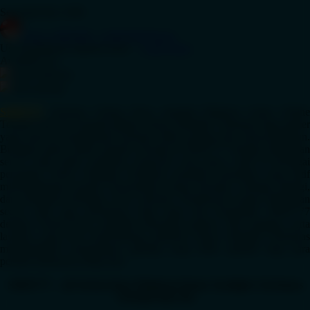
Serendah
Rp 5.000
Starbooks
Earn
1.000.000
-
5.000.000
Bonus
Stick-O
Use Installment Options from
.
Laarn more
Available for :
Stokke
home delivery
store pickup
Sudocrem
SHIO777
bersama Christa Rose menjadi Platform Game Online
Sumimo
Terbaik Hari Ini menjadi pilihan Demo Starlight Christmas bagi gamer
yang mencari pengalaman bermain lebih nyaman dan menyenangkan.
Sunnylife
Beragam game online populer tersedia di SHIO777 dengan dukungan
Sun-Staches
server yang stabil, performa responsif, serta akses cepat di berbagai
perangkat. Demo Starlight Christmas memiliki komunitas yang aktif
Swimava
memungkinkan pemain menemukan teman bermain, berbagi strategi,
dan mengikuti berbagai event menarik. Pembaruan konten dilakukan
secara rutin agar permainan tetap segar dan kompetitif. SHIO777
T
dengan Christa Rose memiliki teknologi modern, fitur lengkap, serta
layanan yang terus berkembang, platform Demo Starlight Christmas
Tommee Tippee
menghadirkan pengalaman gaming yang lebih optimal bagi para
pemain Indonesia setiap hari.
Trunki
SHIO777 – @Christa Rose Platform Demo Starlight Christmas
Tutti Bambini
Terbaik Hari Ini
Twistshake