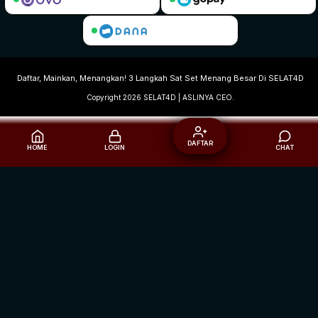
Daftar, Mainkan, Menangkan! 3 Langkah Sat Set Menang Besar Di SELAT4D
Copyright 2026 SELAT4D | ASLINYA CEO.
DAFTAR
HOME
LOGIN
CHAT