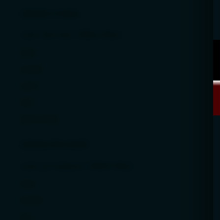
pakaian renang
anak laki-laki (18bln-8thn)
atasan
bawahan
setelan
jaket
pakaian dalam
pakaian ibu hamil
anak perempuan (18bln-8thn)
atasan
bawahan
gaun