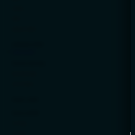
setelan
jaket
pakaian dalam
pakaian tidur
LINK GACOR
kereta dorong
bayi baru lahir
usia 6 bulan+
koper anak
kursi mobil
0-13 Kg
0-36 Kg