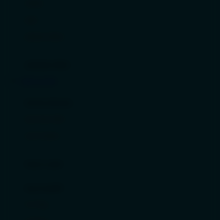
setelan
Docare
jaket
Doona
pakaian dalam
Down To Earth
Drew
pakaian tidur
Dr. Brown's
LINK GACOR
E
kereta dorong
ELC
bayi baru lahir
Ergobaby
usia 6 bulan+
Expert Care
koper anak
Ezyroller
kursi mobil
F
0-13 Kg
Felt So Sweet