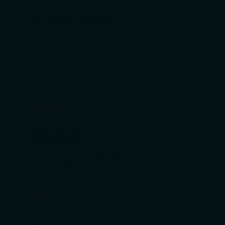
Bumkins
anak laki-laki (18bln-8thn)
C
atasan
Cetaphil
bawahan
Chicco
setelan
Childlife
jaket
Clevamama
pakaian dalam
Cocolatte
Cottonseeds
pakaian ibu hamil
Cozy N Safe
anak perempuan (18bln-8thn)
Crane
atasan
Cybex
bawahan
D
gaun
Dae Organics