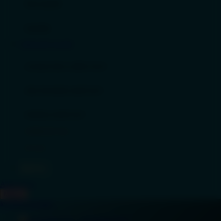
Moby
bak mandi
Momami
handuk
Mothercare
LINK SLOT GACOR
Mustela
ayunan dan walker bayi
My Buddy Tag
My K
alas bermain anak bayi
N
mainan anak bayi
Naif
mothercare toys
Nike
elc toys
Nordic Natural
SBOGG
Nuby
Akun Saya
Nuna
Masuk
lewati ke Konten
O
download apps