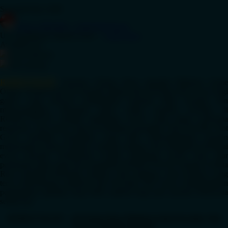
Serendah
Rp 5.000
Starbooks
Earn
1.000.000
-
5.000.000
Bonus
Stick-O
Use Installment Options from
.
Laarn more
Available for :
Stokke
home delivery
store pickup
Sudocrem
ROMA77SLOT
bersama Christa Rose menjadi Platform Game
Sumimo
Online Terbaik Hari Ini menjadi pilihan Info Provider Slot Gacor bagi
gamer yang mencari pengalaman bermain lebih nyaman dan
Sunnylife
menyenangkan. Beragam game online populer tersedia di
Sun-Staches
ROMA77SLOT dengan dukungan server yang stabil, performa
responsif, serta akses cepat di berbagai perangkat. Info Provider Slot
Swimava
Gacor memiliki komunitas yang aktif memungkinkan pemain
menemukan teman bermain, berbagi strategi, dan mengikuti berbagai
event menarik. Pembaruan konten dilakukan secara rutin agar
T
permainan tetap segar dan kompetitif. ROMA77SLOT dengan Christa
Rose memiliki teknologi modern, fitur lengkap, serta layanan yang
Tommee Tippee
terus berkembang, platform Info Provider Slot Gacor menghadirkan
pengalaman gaming yang lebih optimal bagi para pemain Indonesia
Trunki
setiap hari.
Tutti Bambini
ROMA77SLOT – @Christa Rose Platform Info Provider Slot
Gacor Terbaik Hari Ini
Twistshake