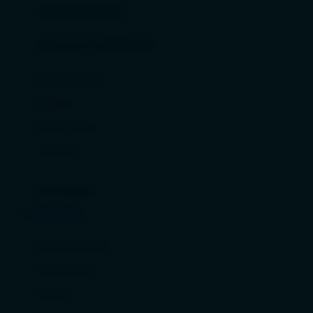
pengolah makanan
Joolz
Jujube
makanan & multivitamin
K
alat menyusui
Kiddycuts
pompa asi
Kumon
penyimpanan asi
L
cooler bags
Leapfrog
kursi makan
Leclerc
SLOT GACOR
Lee Vierra
Lillebaby
perawatan bayi
Little Bird Told Me
perawatan kulit
Little Miss Janis
Sunscreen
London Taxi