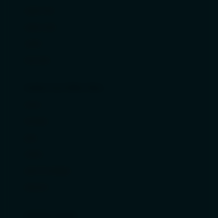
Bio Oil
sepatu bayi
Biolane
sepatu anak
Bite Fighters
sandal
Bizzi Growin
kaus kaki
Blackmores
fashion bayi (0bln-3thn)
Blooming Marvellous
atasan
Bonnels
bawahan
Bravado
gaun
Bruder
setelan
Brush Baby
jaket & kardigan
Buds Organics
aksesoris
Bugaboo
Buggygear
pakaian renang