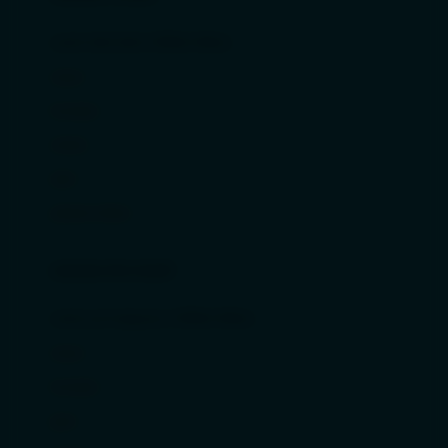
Bumkins
anak laki-laki (18bln-8thn)
C
atasan
Cetaphil
bawahan
Chicco
setelan
Childlife
jaket
Clevamama
pakaian dalam
Cocolatte
Cottonseeds
pakaian ibu hamil
Cozy N Safe
anak perempuan (18bln-8thn)
Crane
atasan
Cybex
bawahan
D
gaun
Dae Organics