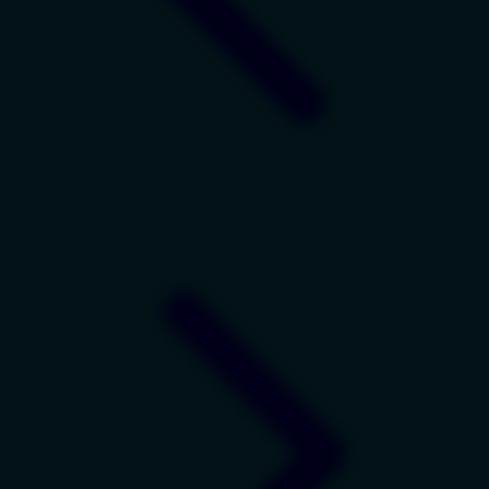
Xootz
Y
Yamatoya
Z
Zaxy
Zoggs
0-9
4Moms
59S