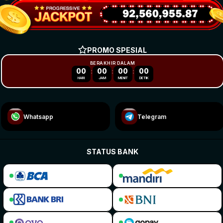
PROMO SPESIAL
BERAKHIR DALAM
00
:
00
:
00
:
00
HARI
JAM
MENIT
DETIK
Whatsapp
Telegram
STATUS BANK