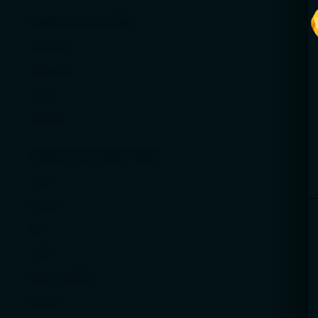
sepatu & kaus kaki
sepatu bayi
sepatu anak
sandal
kaus kaki
fashion bayi (0bln-3thn)
atasan
bawahan
gaun
setelan
jaket & kardigan
aksesoris