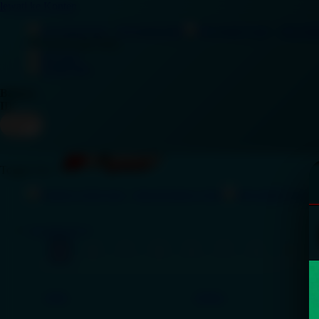
lewati ke Konten
download apps
gift regis
download app from:
Bahasa
ID
Toggle Nav
about Kanmo Circle
RAJABOTAK777
A
B
C
D
E
F
G
H
Addo
Adidas