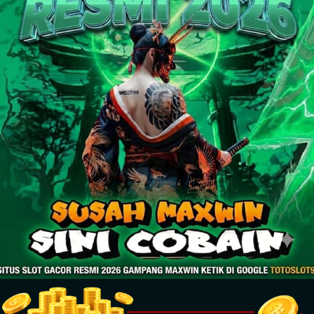
Awan
Azetabio