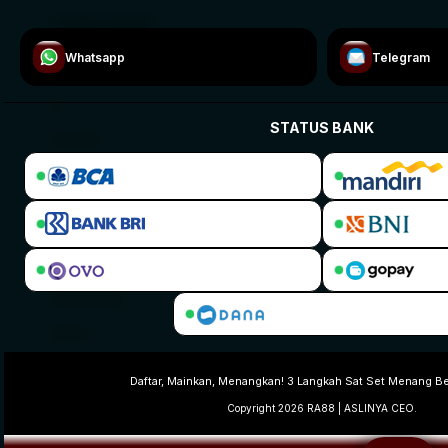
produk terbaru
B
Whatsapp
Telegram
aksesoris
Baabaasheepz
tas
Babiators
STATUS BANK
kacamata
Baby Dove
aksesoris rambut
Baby Jogger
Baby Rovega
kebutuhan bayi
Babybee
pakaian tidur
Banana Boat
set & terusan
Banz
piyama
Barbie
bodysuits
Beaba
Daftar, Mainkan, Menangkan! 3 Langkah Sat Set Menang B
Copyright 2026 RA88 | ASLINYA CEO.
Beauty Barn
sepatu & kaus kaki