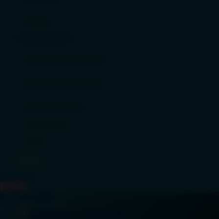
Momami
handuk
Mothercare
LINK SLOT GACOR
Mustela
ayunan dan walker bayi
My Buddy Tag
My K
alas bermain anak bayi
N
mainan anak bayi
Naif
mothercare toys
Nike
elc toys
Nordic Natural
RA88
Nuby
Akun Saya
Nuna
Masuk
lewati ke Konten
O
download apps