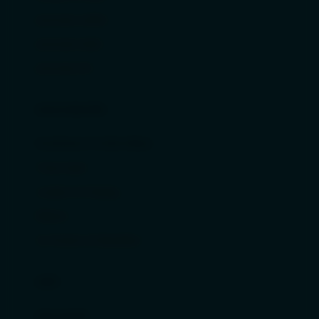
Love To Dream
perawatan rambut
perawatan mulut
M
perawatan diri
Magformers
Mama's Choice
perawatan ibu
Mamas&Papas
kesehatan & kebersihan
Mamaway
Tissue basah
Maxi Cosi
Laundry & Cleaning
Megabloks
Medical
Micro
Air Purifier & Humidifier
MiDeer
Mimi & Lula
potty
Mini Monkey
Moby
bak mandi