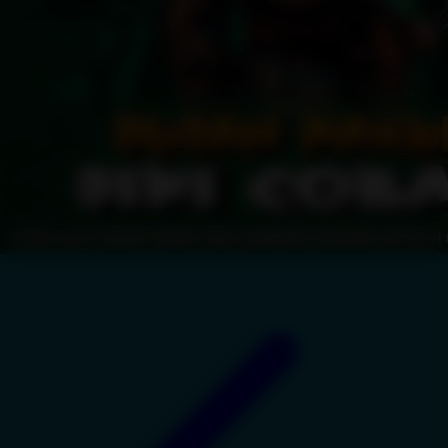
Y
Yamatoya
Z
Zaxy
Zoggs
0-9
4Moms
59S