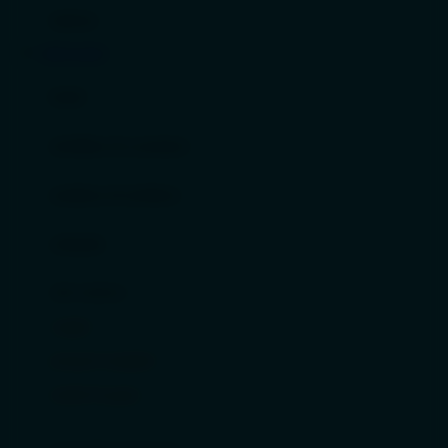
Hauck
matras
Havaianas
SITUS SLOT
Hegen
botol
Hot Wheels
sterilizer & warmers
Hybrid
soothers & teethers
I
Inlacta DHA
celemek
Interlac
alat makan
Ivenet
cangkir
J
piring & mangkuk
Jack N Jill
sendok & garpu
Joie