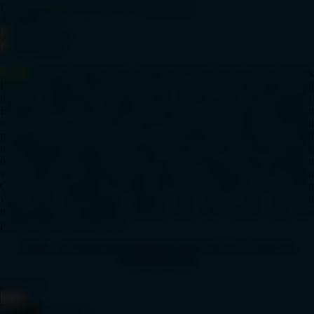
Use Installment Options from
.
Laarn more
Starbooks
Available for :
home delivery
Stick-O
store pickup
Stokke
RA88
bersama Christa Rose menjadi Platform Game Online Terbaik
Sudocrem
Hari Ini menjadi pilihan Slot Gacor Live Hari Ini bagi gamer yang
mencari pengalaman bermain lebih nyaman dan menyenangkan.
Sumimo
Beragam game online populer tersedia di RA88 dengan dukungan
server yang stabil, performa responsif, serta akses cepat di berbagai
Sunnylife
perangkat. Slot Gacor Live Hari Ini memiliki komunitas yang aktif
memungkinkan pemain menemukan teman bermain, berbagi strategi,
Sun-Staches
dan mengikuti berbagai event menarik. Pembaruan konten dilakukan
secara rutin agar permainan tetap segar dan kompetitif. RA88 dengan
Swimava
Christa Rose memiliki teknologi modern, fitur lengkap, serta layanan
yang terus berkembang, platform Slot Gacor Live Hari Ini
T
menghadirkan pengalaman gaming yang lebih optimal bagi para
pemain Indonesia setiap hari.
Tommee Tippee
RA88 – @Christa Rose Platform Slot Gacor Live Hari Ini
Trunki
Terbaik Hari Ini
Tutti Bambini
choose qty
Twistshake
DAFTAR
LOGIN