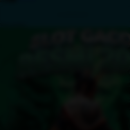
TY Toys
CLAIM BONUS
U
Share product:
V
Veja
Vitaflow
Vtech
W
Waterland
Wellness
X
Xootz