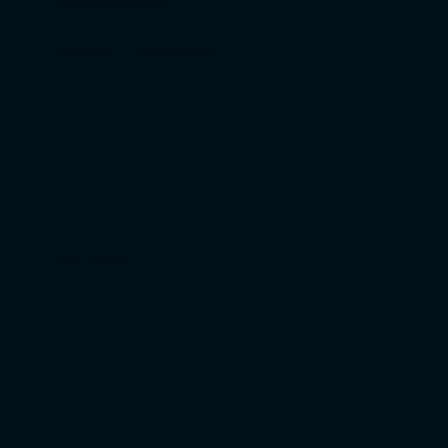
pengolah makanan
Joolz
Jujube
makanan & multivitamin
K
alat menyusui
Kiddycuts
pompa asi
Kumon
penyimpanan asi
L
cooler bags
Leapfrog
kursi makan
Leclerc
SLOT GACOR
Lee Vierra
Lillebaby
perawatan bayi
Little Bird Told Me
perawatan kulit
Little Miss Janis
Sunscreen
London Taxi
Shampo & Sabun