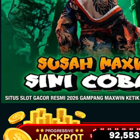
QRTOTO
Brand A-Z
A
Addo
Adidas
Airfree
Alamii
Amara
Aqua Scale
Asics
Aveeno
Awan
SLOT THAILAND