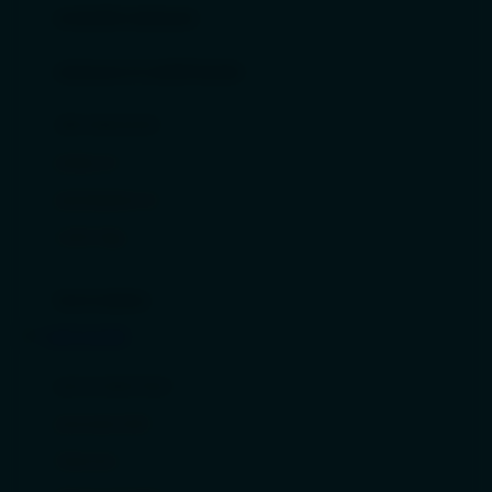
pengolah makanan
Joolz
Jujube
makanan & multivitamin
K
alat menyusui
Kiddycuts
pompa asi
Kumon
penyimpanan asi
L
cooler bags
Leapfrog
kursi makan
Leclerc
SLOT GACOR
Lee Vierra
Lillebaby
perawatan bayi
Little Bird Told Me
perawatan kulit
Little Miss Janis
Sunscreen
London Taxi