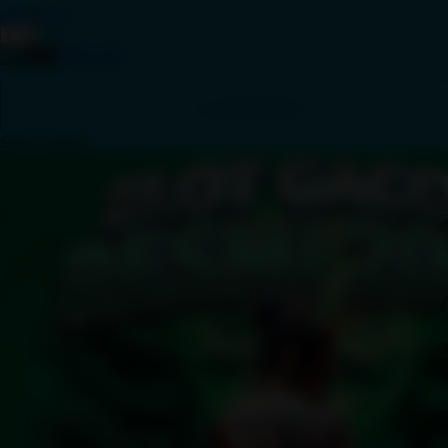
choose qty
TY Toys
DAFTAR
LOGIN
U
CLAIM BONUS
Share product:
V
Veja
Vitaflow
Vtech
W
Waterland
Wellness
X