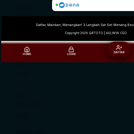
Bio Oil
sepatu bayi
Biolane
sepatu anak
Bite Fighters
Daftar, Mainkan, Menangkan! 3 Langkah Sat Set Menang Be
sandal
Copyright 2026 QRTOTO | ASLINYA CEO.
Bizzi Growin
kaus kaki
Blackmores
DAFTAR
fashion bayi (0bln-3thn)
HOME
LOGIN
Blooming Marvellous
atasan
Bonnels
bawahan
Bravado
gaun
Bruder
setelan
Brush Baby
jaket & kardigan
Buds Organics
aksesoris
Bugaboo
Buggygear
pakaian renang