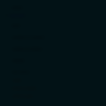
Hauck
matras
Havaianas
SITUS SLOT
Hegen
botol
Hot Wheels
sterilizer & warmers
Hybrid
soothers & teethers
I
Inlacta DHA
celemek
Interlac
alat makan
Ivenet
cangkir
J
piring & mangkuk
Jack N Jill
sendok & garpu
Joie