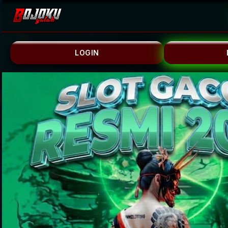
lewati ke Konten
download apps
download app from:
LOGIN
gift registry
Bahasa
ID
LOGIN
DAFTAR
Contact
Us
Toggle Nav
about Kanmo Circle
gift registry
store finder
contact us