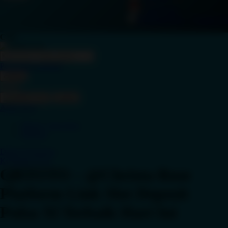
Q
DAFTAR
Contact Us
QV Baby
Cari
R
Real Shades
Pencarian Lanjutan
cancel
Red Castle
Cari
Ribbon Madness
cancel
Akun Saya
S
Masuk / buat akun
Bantuan
Sebamed
Daftar Keinginan
Silver Cross
Keranjang Saya
QRTOTO – @Christa Rose
Simply Idea
Platform Link Slot Deposit
Skip Hop
Pulsa Xl Terbaik Hari Ini
Spectra
Squishmallows