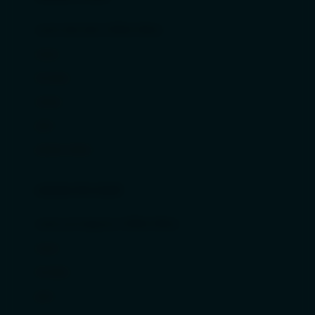
Bumkins
anak laki-laki (18bln-8thn)
C
atasan
Cetaphil
bawahan
Chicco
setelan
Childlife
jaket
Clevamama
pakaian dalam
Cocolatte
Cottonseeds
pakaian ibu hamil
Cozy N Safe
anak perempuan (18bln-8thn)
Crane
atasan
Cybex
bawahan
D
gaun
Dae Organics