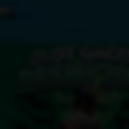
choose qty
TY Toys
DAFTAR
LOGIN
U
CLAIM BONUS
Share product:
V
Veja
Vitaflow
Vtech
W
Waterland
Wellness
X