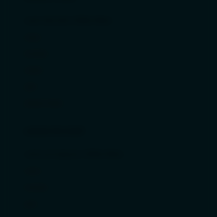
Bumkins
anak laki-laki (18bln-8thn)
C
atasan
Cetaphil
bawahan
Chicco
setelan
Childlife
jaket
Clevamama
pakaian dalam
Cocolatte
Cottonseeds
pakaian ibu hamil
Cozy N Safe
anak perempuan (18bln-8thn)
Crane
atasan
Cybex
bawahan
D
gaun
Dae Organics