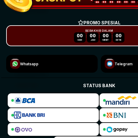
Azetabio
produk terbaru
B
PROMO SPESIAL
aksesoris
Baabaasheepz
BERAKHIR DALAM
00
:
00
:
00
:
00
tas
Babiators
HARI
JAM
MENIT
DETIK
kacamata
Baby Dove
aksesoris rambut
Baby Jogger
Whatsapp
Telegram
Baby Rovega
kebutuhan bayi
Babybee
pakaian tidur
STATUS BANK
Banana Boat
set & terusan
Banz
piyama
Barbie
bodysuits
Beaba
Beauty Barn
sepatu & kaus kaki