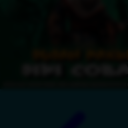
Xootz
Y
Yamatoya
Z
Zaxy
Zoggs
0-9
4Moms
59S