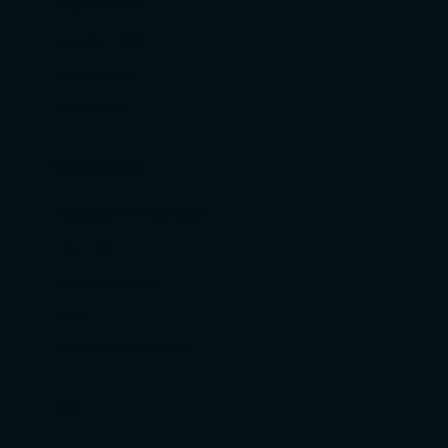
Shampo & Sabun
Love To Dream
perawatan rambut
perawatan mulut
M
perawatan diri
Magformers
Mama's Choice
perawatan ibu
Mamas&Papas
kesehatan & kebersihan
Mamaway
Tissue basah
Maxi Cosi
Laundry & Cleaning
Megabloks
Medical
Micro
Air Purifier & Humidifier
MiDeer
Mimi & Lula
potty
Mini Monkey