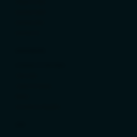
Shampo & Sabun
Love To Dream
perawatan rambut
perawatan mulut
M
perawatan diri
Magformers
Mama's Choice
perawatan ibu
Mamas&Papas
kesehatan & kebersihan
Mamaway
Tissue basah
Maxi Cosi
Laundry & Cleaning
Megabloks
Medical
Micro
Air Purifier & Humidifier
MiDeer
Mimi & Lula
potty
Mini Monkey