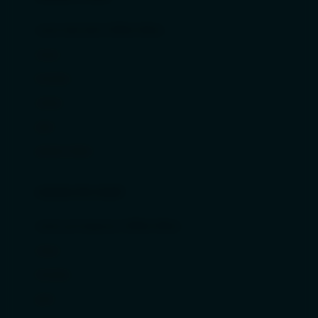
Bumkins
anak laki-laki (18bln-8thn)
C
atasan
Cetaphil
bawahan
Chicco
setelan
Childlife
jaket
Clevamama
pakaian dalam
Cocolatte
Cottonseeds
pakaian ibu hamil
Cozy N Safe
anak perempuan (18bln-8thn)
Crane
atasan
Cybex
bawahan
D
gaun
Dae Organics