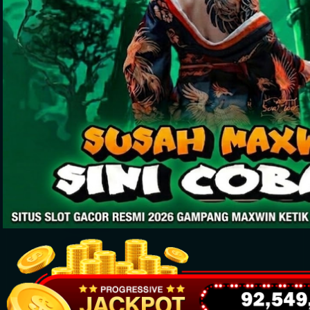
PRAGMATIK4D
Brand A-Z
A
Addo
Adidas
Airfree
Alamii
Amara
Aqua Scale
Asics
Aveeno
Awan
SLOT THAILAND