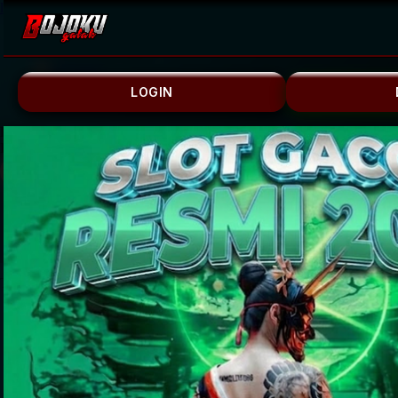
lewati ke Konten
download apps
download app from:
LOGIN
gift registry
Bahasa
ID
LOGIN
DAFTAR
Contact
Us
Toggle Nav
about Kanmo Circle
gift registry
store finder
contact us