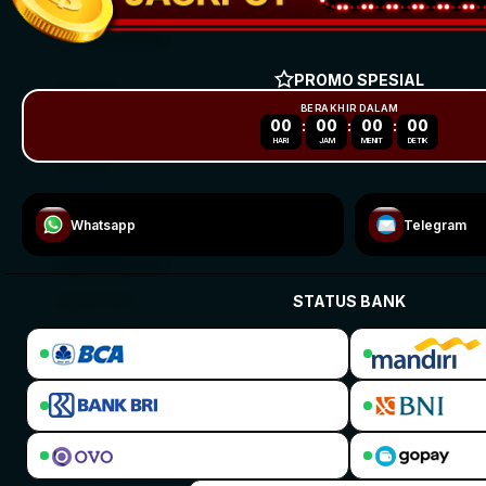
Azetabio
produk terbaru
B
PROMO SPESIAL
aksesoris
Baabaasheepz
BERAKHIR DALAM
00
:
00
:
00
:
00
tas
Babiators
HARI
JAM
MENIT
DETIK
kacamata
Baby Dove
aksesoris rambut
Baby Jogger
Whatsapp
Telegram
Baby Rovega
kebutuhan bayi
Babybee
pakaian tidur
STATUS BANK
Banana Boat
set & terusan
Banz
piyama
Barbie
bodysuits
Beaba
Beauty Barn
sepatu & kaus kaki