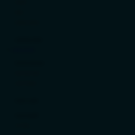
setelan
Docare
jaket
Doona
pakaian dalam
Down To Earth
Drew
pakaian tidur
Dr. Brown's
LINK GACOR
E
kereta dorong
ELC
bayi baru lahir
Ergobaby
usia 6 bulan+
Expert Care
koper anak
Ezyroller
kursi mobil
F
0-13 Kg
Felt So Sweet