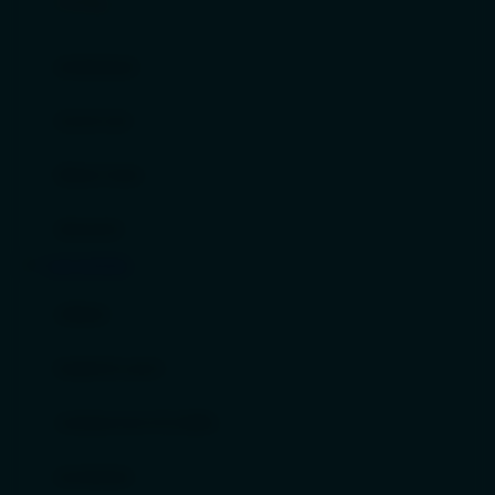
0-36 Kg
Fisher Price
Flipper
gendongan
Friends Of Sally
travel cots
G
diaper bags
Gb
Geko
aksesoris
Graco
SLOT ONLINE
Gund
selimut
H
bantal & sprei
Habbie
Haenim
ranjang bayi & balita
Happy Horse
perabotan
Happy Tummy