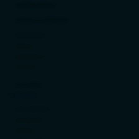
pengolah makanan
Joolz
Jujube
makanan & multivitamin
K
alat menyusui
Kiddycuts
pompa asi
Kumon
penyimpanan asi
L
cooler bags
Leapfrog
kursi makan
Leclerc
SLOT GACOR
Lee Vierra
Lillebaby
perawatan bayi
Little Bird Told Me
perawatan kulit
Little Miss Janis
Sunscreen
London Taxi