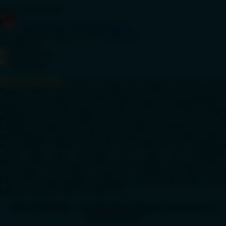
Serendah
Rp 5.000
Starbooks
Earn
1.000.000
-
5.000.000
Bonus
Stick-O
Use Installment Options from
.
Laarn more
Available for :
Stokke
home delivery
store pickup
Sudocrem
PRAGMATIK4D
bersama Christa Rose menjadi Platform Game
Sumimo
Online Terbaik Hari Ini menjadi pilihan Slot Depo Kecil bagi gamer
yang mencari pengalaman bermain lebih nyaman dan menyenangkan.
Sunnylife
Beragam game online populer tersedia di PRAGMATIK4D dengan
Sun-Staches
dukungan server yang stabil, performa responsif, serta akses cepat di
berbagai perangkat. Slot Depo Kecil memiliki komunitas yang aktif
Swimava
memungkinkan pemain menemukan teman bermain, berbagi strategi,
dan mengikuti berbagai event menarik. Pembaruan konten dilakukan
secara rutin agar permainan tetap segar dan kompetitif.
T
PRAGMATIK4D dengan Christa Rose memiliki teknologi modern,
fitur lengkap, serta layanan yang terus berkembang, platform Slot
Tommee Tippee
Depo Kecil menghadirkan pengalaman gaming yang lebih optimal
bagi para pemain Indonesia setiap hari.
Trunki
PRAGMATIK4D – @Christa Rose Platform Slot Depo Kecil
Tutti Bambini
Terbaik Hari Ini
Twistshake