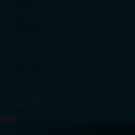
Moby
bak mandi
Momami
handuk
Mothercare
LINK SLOT GACOR
Mustela
ayunan dan walker bayi
My Buddy Tag
My K
alas bermain anak bayi
N
mainan anak bayi
Naif
mothercare toys
Nike
elc toys
Nordic Natural
PRAGMATIK4D
Nuby
Akun Saya
Nuna
Masuk
lewati ke Konten
O
download apps