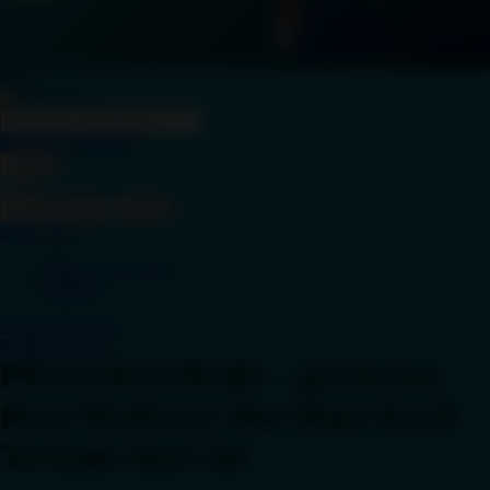
Q
DAFTAR
Contact Us
QV Baby
Cari
R
Real Shades
Pencarian Lanjutan
cancel
Red Castle
Cari
Ribbon Madness
cancel
Akun Saya
S
Masuk / buat akun
Bantuan
Sebamed
Daftar Keinginan
Silver Cross
Keranjang Saya
PRAGMATIK4D – @Christa
Simply Idea
Rose Platform Slot Depo Kecil
Skip Hop
Terbaik Hari Ini
Spectra
Squishmallows