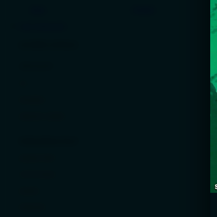
Asics
Aveeno
SLOT THAILAND
produk terbaru
aksesoris
tas
kacamata
aksesoris rambut
kebutuhan bayi
pakaian tidur
set & terusan
piyama
bodysuits