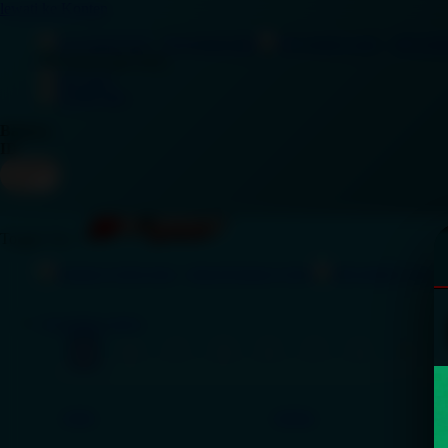
lewati ke Konten
download apps
gift regis
download app from:
Bahasa
ID
Toggle Nav
about Kanmo Circle
POWER88GAMING
A
B
C
D
E
F
G
H
Addo
Adidas