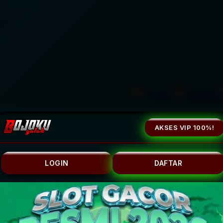
try
LOGIN
DAFTAR
AKSES VIP 100%!
gift registry
store finder
contact u
LOGIN
DAFTAR
I
J
K
L
M
N
O
P
Q
R
Airfree
Alamii