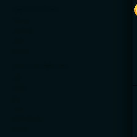
sepatu & kaus kaki
sepatu bayi
sepatu anak
sandal
kaus kaki
fashion bayi (0bln-3thn)
atasan
bawahan
gaun
setelan
jaket & kardigan
aksesoris