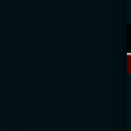
pakaian renang
anak laki-laki (18bln-8thn)
atasan
bawahan
setelan
jaket
pakaian dalam
pakaian ibu hamil
anak perempuan (18bln-8thn)
atasan
bawahan
gaun