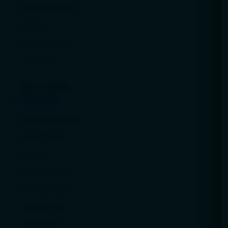
alat menyusui
pompa asi
penyimpanan asi
cooler bags
kursi makan
SLOT GACOR
perawatan bayi
perawatan kulit
Sunscreen
Shampo & Sabun
perawatan rambut
perawatan mulut
perawatan diri