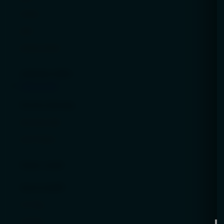
setelan
jaket
pakaian dalam
pakaian tidur
LINK GACOR
kereta dorong
bayi baru lahir
usia 6 bulan+
koper anak
kursi mobil
0-13 Kg
0-36 Kg