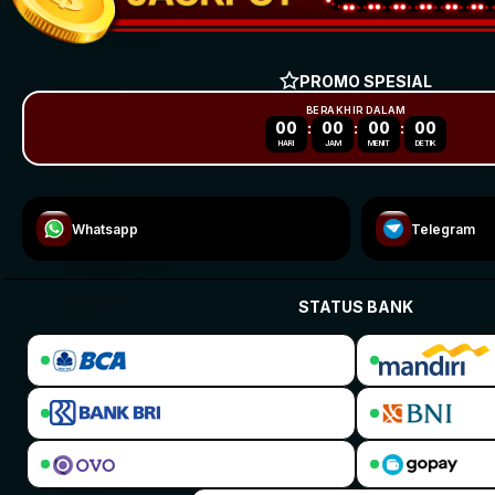
Azetabio
produk terbaru
B
PROMO SPESIAL
aksesoris
Baabaasheepz
BERAKHIR DALAM
00
:
00
:
00
:
00
tas
Babiators
HARI
JAM
MENIT
DETIK
kacamata
Baby Dove
aksesoris rambut
Baby Jogger
Whatsapp
Telegram
Baby Rovega
kebutuhan bayi
Babybee
pakaian tidur
STATUS BANK
Banana Boat
set & terusan
Banz
piyama
Barbie
bodysuits
Beaba
Beauty Barn
sepatu & kaus kaki