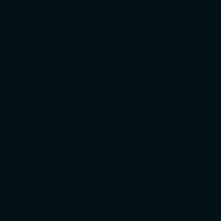
pengolah makanan
Joolz
Jujube
makanan & multivitamin
K
alat menyusui
Kiddycuts
pompa asi
Kumon
penyimpanan asi
L
cooler bags
Leapfrog
kursi makan
Leclerc
SLOT GACOR
Lee Vierra
Lillebaby
perawatan bayi
Little Bird Told Me
perawatan kulit
Little Miss Janis
Sunscreen
London Taxi