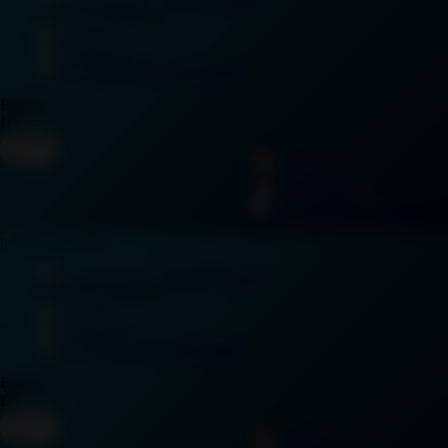
download app from:
Oh Ma Grain
Okiedog
gift registry
P
Bahasa
ID
Peachy
LOGIN
Phil & Ted's
DAFTAR
Philips Avent
Contact Us
Pigeon
lewati ke Konten
Playgro
download apps
download app from:
Poled Global
Ponycycle
gift registry
Puma
Bahasa
ID
Pureats
LOGIN