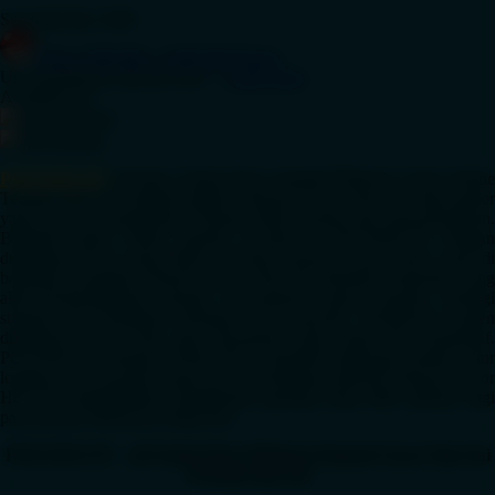
Serendah
Rp 5.000
Starbooks
Earn
1.000.000
-
5.000.000
Bonus
Stick-O
Use Installment Options from
.
Laarn more
Available for :
Stokke
home delivery
store pickup
Sudocrem
POLISISLOT
bersama Christa Rose menjadi Platform Game Online
Sumimo
Terbaik Hari Ini menjadi pilihan Deposit Gacor Hari Ini bagi gamer
yang mencari pengalaman bermain lebih nyaman dan menyenangkan.
Sunnylife
Beragam game online populer tersedia di POLISISLOT dengan
Sun-Staches
dukungan server yang stabil, performa responsif, serta akses cepat di
berbagai perangkat. Deposit Gacor Hari Ini memiliki komunitas yang
Swimava
aktif memungkinkan pemain menemukan teman bermain, berbagi
strategi, dan mengikuti berbagai event menarik. Pembaruan konten
dilakukan secara rutin agar permainan tetap segar dan kompetitif.
T
POLISISLOT dengan Christa Rose memiliki teknologi modern, fitur
lengkap, serta layanan yang terus berkembang, platform Deposit Gacor
Tommee Tippee
Hari Ini menghadirkan pengalaman gaming yang lebih optimal bagi
para pemain Indonesia setiap hari.
Trunki
POLISISLOT – @Christa Rose Platform Deposit Gacor Hari Ini
Tutti Bambini
Terbaik Hari Ini
Twistshake