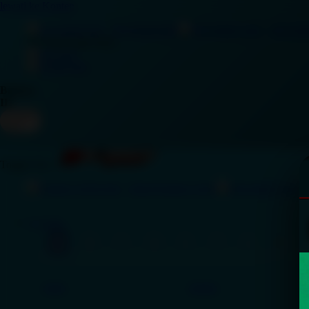
lewati ke Konten
download apps
gift regis
download app from:
Bahasa
ID
Toggle Nav
about Kanmo Circle
PLUTO88
A
B
C
D
E
F
G
H
Addo
Adidas