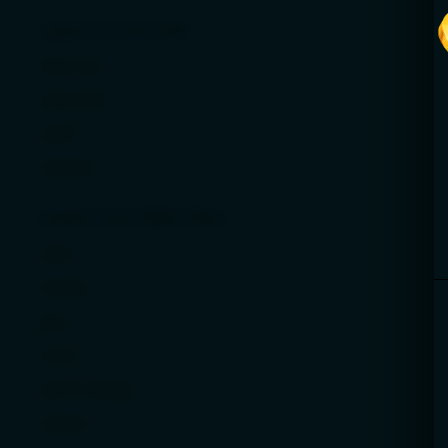
sepatu & kaus kaki
sepatu bayi
sepatu anak
sandal
kaus kaki
fashion bayi (0bln-3thn)
atasan
bawahan
gaun
setelan
jaket & kardigan
aksesoris