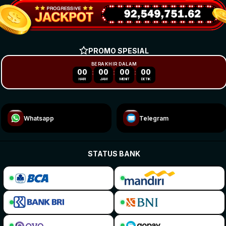
PROMO SPESIAL
BERAKHIR DALAM
00
:
00
:
00
:
00
HARI
JAM
MENIT
DETIK
Whatsapp
Telegram
STATUS BANK