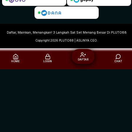
Daftar, Mainkan, Menangkan! 3 Langkah Sat Set Menang Besar Di PLUTO88
Copyright 2026 PLUTO88 | ASLINYA CEO.
DAFTAR
HOME
LOGIN
CHAT