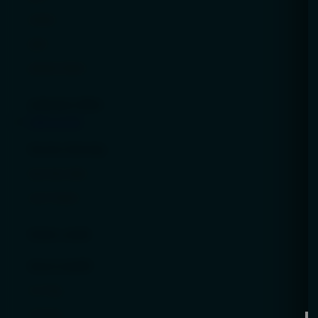
setelan
jaket
pakaian dalam
pakaian tidur
LINK GACOR
kereta dorong
bayi baru lahir
usia 6 bulan+
koper anak
kursi mobil
0-13 Kg
0-36 Kg