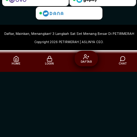
Daftar, Mainkan, Menangkan! 3 Langkah Sat Set Menang Besar Di PETIRMERAH
Copyright 2026 PETIRMERAH | ASLINYA CEO.
DAFTAR
HOME
LOGIN
CHAT