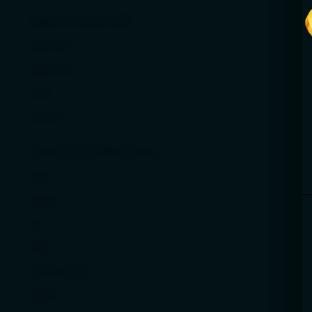
sepatu & kaus kaki
sepatu bayi
sepatu anak
sandal
kaus kaki
fashion bayi (0bln-3thn)
atasan
bawahan
gaun
setelan
jaket & kardigan
aksesoris