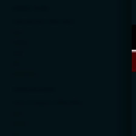
pakaian renang
anak laki-laki (18bln-8thn)
atasan
bawahan
setelan
jaket
pakaian dalam
pakaian ibu hamil
anak perempuan (18bln-8thn)
atasan
bawahan
gaun