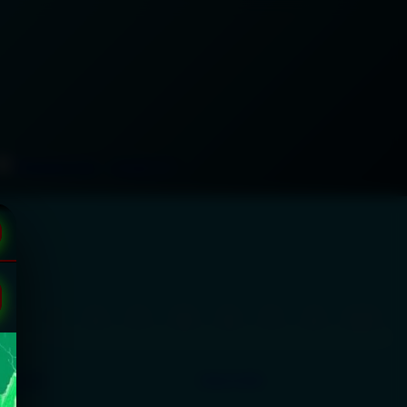
Contact Us
s
S
T
U
V
W
X
Y
Z
0-9
Amara
Aqua Scale