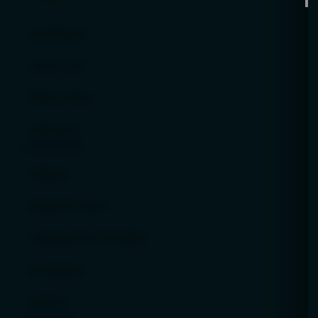
gendongan
travel cots
diaper bags
aksesoris
SLOT ONLINE
selimut
bantal & sprei
ranjang bayi & balita
perabotan
matras