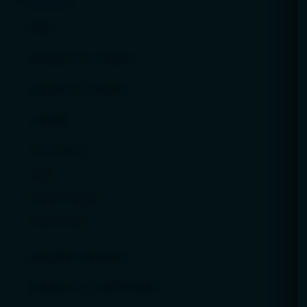
SITUS SLOT
botol
sterilizer & warmers
soothers & teethers
celemek
alat makan
cangkir
piring & mangkuk
sendok & garpu
pengolah makanan
makanan & multivitamin