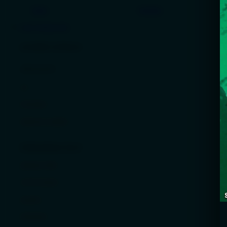
Asics
Aveeno
SLOT THAILAND
produk terbaru
aksesoris
tas
kacamata
aksesoris rambut
kebutuhan bayi
pakaian tidur
set & terusan
piyama
bodysuits