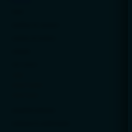
SITUS SLOT
botol
sterilizer & warmers
soothers & teethers
celemek
alat makan
cangkir
piring & mangkuk
sendok & garpu
pengolah makanan
makanan & multivitamin