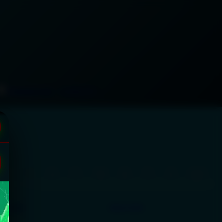
Contact Us
s
S
T
U
V
W
X
Y
Z
0-9
Amara
Aqua Scale