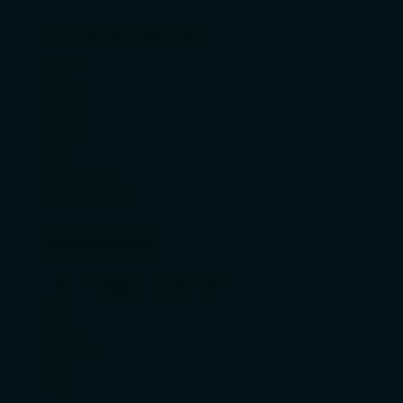
Bumkins
anak laki-laki (18bln-8thn)
C
atasan
Cetaphil
bawahan
Chicco
setelan
Childlife
jaket
Clevamama
pakaian dalam
Cocolatte
Cottonseeds
pakaian ibu hamil
Cozy N Safe
anak perempuan (18bln-8thn)
Crane
atasan
Cybex
bawahan
D
gaun
Dae Organics