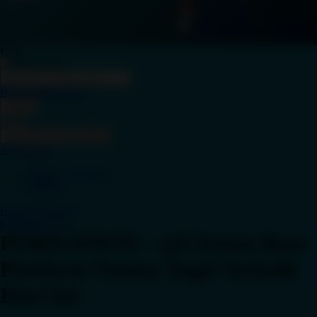
Q
DAFTAR
Contact Us
QV Baby
Cari
R
Real Shades
Pencarian Lanjutan
cancel
Red Castle
Cari
Ribbon Madness
cancel
Akun Saya
S
Masuk / buat akun
Bantuan
Sebamed
Daftar Keinginan
Silver Cross
Keranjang Saya
PERISAIWIN – @Christa Rose
Simply Idea
Platform Nomor Togel Terbaik
Skip Hop
Hari Ini
Spectra
Squishmallows