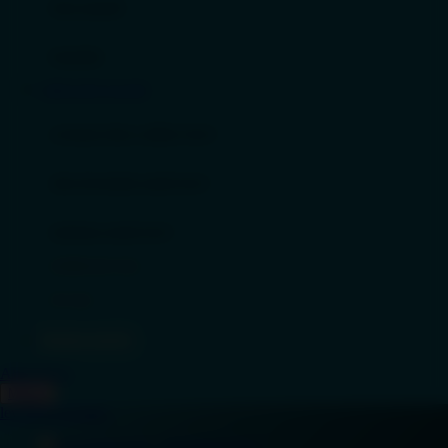
Moby
bak mandi
Momami
handuk
Mothercare
LINK SLOT GACOR
Mustela
ayunan dan walker bayi
My Buddy Tag
My K
alas bermain anak bayi
N
mainan anak bayi
Naif
mothercare toys
Nike
elc toys
Nordic Natural
PERISAIWIN
Nuby
Akun Saya
Nuna
Masuk
lewati ke Konten
O
download apps