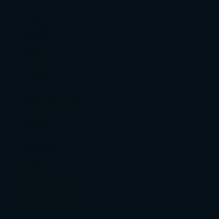
Hauck
matras
Havaianas
SITUS SLOT
Hegen
botol
Hot Wheels
sterilizer & warmers
Hybrid
soothers & teethers
I
Inlacta DHA
celemek
Interlac
alat makan
Ivenet
cangkir
J
piring & mangkuk
Jack N Jill
sendok & garpu
Joie