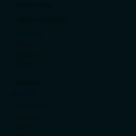
pengolah makanan
Joolz
Jujube
makanan & multivitamin
K
alat menyusui
Kiddycuts
pompa asi
Kumon
penyimpanan asi
L
cooler bags
Leapfrog
kursi makan
Leclerc
SLOT GACOR
Lee Vierra
Lillebaby
perawatan bayi
Little Bird Told Me
perawatan kulit
Little Miss Janis
Sunscreen
London Taxi