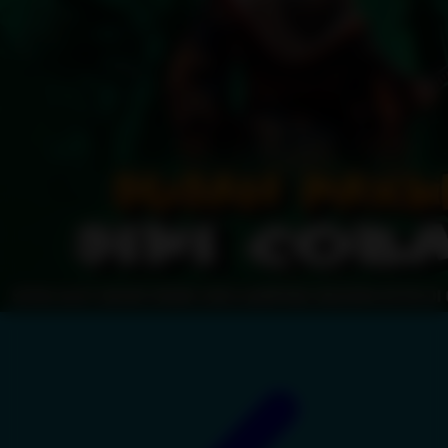
Xootz
Y
Yamatoya
Z
Zaxy
Zoggs
0-9
4Moms
59S