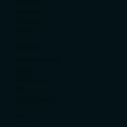
Shampo & Sabun
Love To Dream
perawatan rambut
perawatan mulut
M
perawatan diri
Magformers
Mama's Choice
perawatan ibu
Mamas&Papas
kesehatan & kebersihan
Mamaway
Tissue basah
Maxi Cosi
Laundry & Cleaning
Megabloks
Medical
Micro
Air Purifier & Humidifier
MiDeer
Mimi & Lula
potty
Mini Monkey