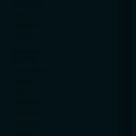
alat menyusui
pompa asi
penyimpanan asi
cooler bags
kursi makan
SLOT GACOR
perawatan bayi
perawatan kulit
Sunscreen
Shampo & Sabun
perawatan rambut
perawatan mulut
perawatan diri