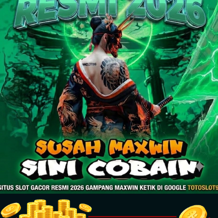
Awan
Azetabio