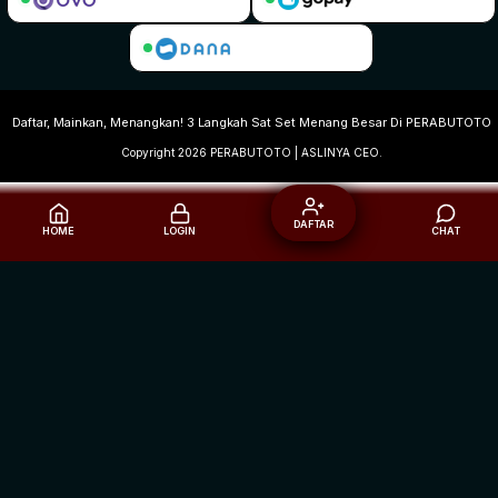
Daftar, Mainkan, Menangkan! 3 Langkah Sat Set Menang Besar Di PERABUTOTO
Copyright 2026 PERABUTOTO | ASLINYA CEO.
DAFTAR
HOME
LOGIN
CHAT