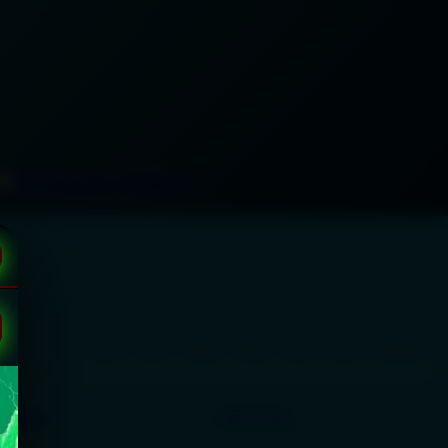
Contact Us
s
S
T
U
V
W
X
Y
Z
0-9
Amara
Aqua Scale