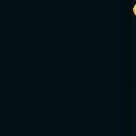
sepatu & kaus kaki
sepatu bayi
sepatu anak
sandal
kaus kaki
fashion bayi (0bln-3thn)
atasan
bawahan
gaun
setelan
jaket & kardigan
aksesoris