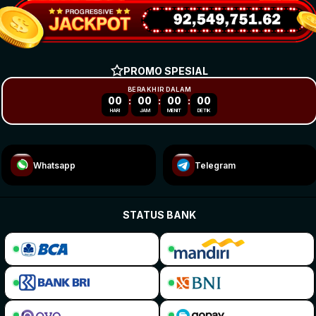
PROMO SPESIAL
BERAKHIR DALAM
00
:
00
:
00
:
00
HARI
JAM
MENIT
DETIK
Whatsapp
Telegram
STATUS BANK