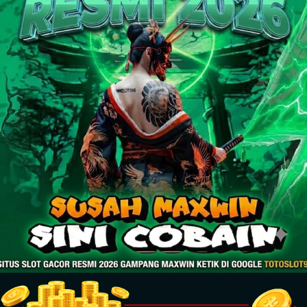
Awan
Azetabio