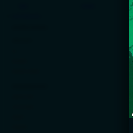
Asics
Aveeno
SLOT THAILAND
produk terbaru
aksesoris
tas
kacamata
aksesoris rambut
kebutuhan bayi
pakaian tidur
set & terusan
piyama
bodysuits