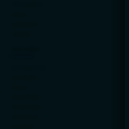
alat menyusui
pompa asi
penyimpanan asi
cooler bags
kursi makan
SLOT GACOR
perawatan bayi
perawatan kulit
Sunscreen
Shampo & Sabun
perawatan rambut
perawatan mulut
perawatan diri