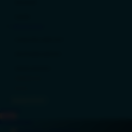
Moby
bak mandi
Momami
handuk
Mothercare
LINK SLOT GACOR
Mustela
ayunan dan walker bayi
My Buddy Tag
My K
alas bermain anak bayi
N
mainan anak bayi
Naif
mothercare toys
Nike
elc toys
Nordic Natural
PAKMANTOTO
Nuby
Akun Saya
Nuna
Masuk
lewati ke Konten
O
download apps