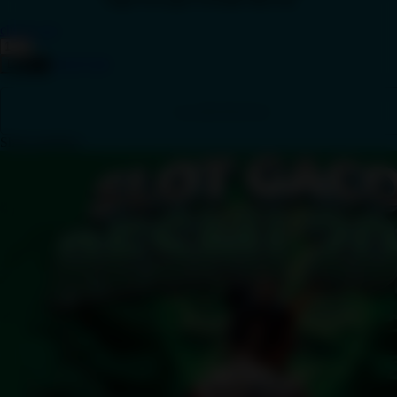
choose qty
TY Toys
DAFTAR
LOGIN
U
CLAIM BONUS
V
Share product:
Veja
Vitaflow
Vtech
W
Waterland
Wellness
X