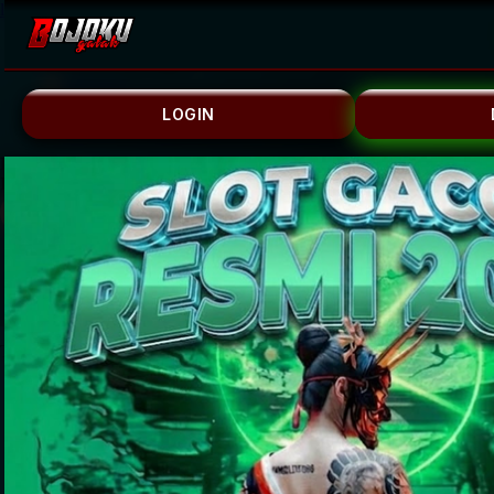
lewati ke Konten
download apps
download app from:
LOGIN
gift registry
Bahasa
ID
LOGIN
DAFTAR
Contact
Us
Toggle Nav
about Kanmo Circle
gift registry
store finder
contact us