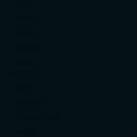
0-36 Kg
Fisher Price
Flipper
gendongan
Friends Of Sally
travel cots
G
diaper bags
Gb
Geko
aksesoris
Graco
SLOT ONLINE
Gund
selimut
H
bantal & sprei
Habbie
Haenim
ranjang bayi & balita
Happy Horse
perabotan
Happy Tummy