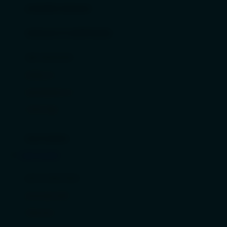
pengolah makanan
Joolz
Jujube
makanan & multivitamin
K
alat menyusui
Kiddycuts
pompa asi
Kumon
penyimpanan asi
L
cooler bags
Leapfrog
kursi makan
Leclerc
SLOT GACOR
Lee Vierra
Lillebaby
perawatan bayi
Little Bird Told Me
perawatan kulit
Little Miss Janis
Sunscreen
London Taxi