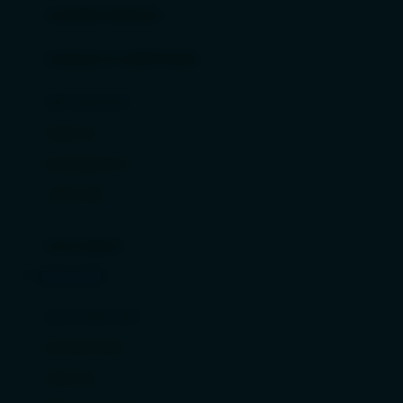
pengolah makanan
Joolz
Jujube
makanan & multivitamin
K
alat menyusui
Kiddycuts
pompa asi
Kumon
penyimpanan asi
L
cooler bags
Leapfrog
kursi makan
Leclerc
SLOT GACOR
Lee Vierra
Lillebaby
perawatan bayi
Little Bird Told Me
perawatan kulit
Little Miss Janis
Sunscreen
London Taxi