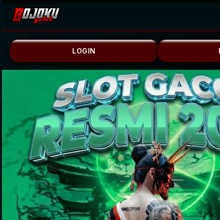
lewati ke Konten
download apps
download app from:
LOGIN
gift registry
Bahasa
ID
LOGIN
DAFTAR
Contact
Us
Toggle Nav
about Kanmo Circle
gift registry
store finder
contact us