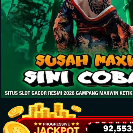
PACOL4D
Brand A-Z
A
Addo
Adidas
Airfree
Alamii
Amara
Aqua Scale
Asics
Aveeno
Awan
SLOT THAILAND