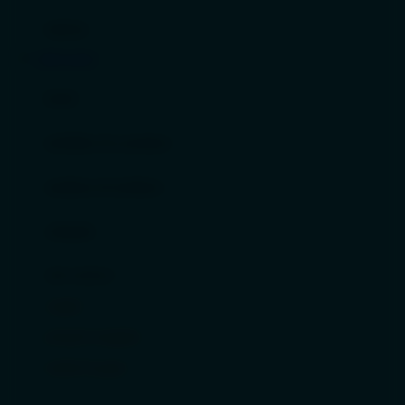
Hauck
matras
Havaianas
SITUS SLOT
Hegen
botol
Hot Wheels
sterilizer & warmers
Hybrid
soothers & teethers
I
Inlacta DHA
celemek
Interlac
alat makan
Ivenet
cangkir
J
piring & mangkuk
Jack N Jill
sendok & garpu
Joie