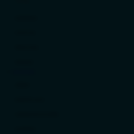
0-36 Kg
Fisher Price
Flipper
gendongan
Friends Of Sally
travel cots
G
diaper bags
Gb
Geko
aksesoris
Graco
SLOT ONLINE
Gund
selimut
H
bantal & sprei
Habbie
Haenim
ranjang bayi & balita
Happy Horse
perabotan
Happy Tummy