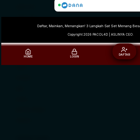
Bio Oil
sepatu bayi
Biolane
sepatu anak
Bite Fighters
Daftar, Mainkan, Menangkan! 3 Langkah Sat Set Menang Be
sandal
Copyright 2026 PACOL4D | ASLINYA CEO.
Bizzi Growin
kaus kaki
Blackmores
DAFTAR
fashion bayi (0bln-3thn)
HOME
LOGIN
Blooming Marvellous
atasan
Bonnels
bawahan
Bravado
gaun
Bruder
setelan
Brush Baby
jaket & kardigan
Buds Organics
aksesoris
Bugaboo
Buggygear
pakaian renang