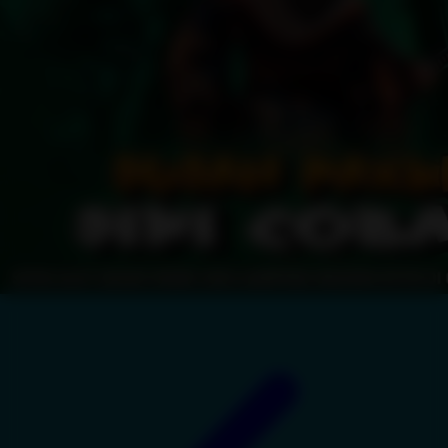
Xootz
Y
Yamatoya
Z
Zaxy
Zoggs
0-9
4Moms
59S