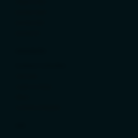
Shampo & Sabun
Love To Dream
perawatan rambut
perawatan mulut
M
perawatan diri
Magformers
Mama's Choice
perawatan ibu
Mamas&Papas
kesehatan & kebersihan
Mamaway
Tissue basah
Maxi Cosi
Laundry & Cleaning
Megabloks
Medical
Micro
Air Purifier & Humidifier
MiDeer
Mimi & Lula
potty
Mini Monkey