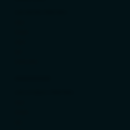
Bumkins
anak laki-laki (18bln-8thn)
C
atasan
Cetaphil
bawahan
Chicco
setelan
Childlife
jaket
Clevamama
pakaian dalam
Cocolatte
Cottonseeds
pakaian ibu hamil
Cozy N Safe
anak perempuan (18bln-8thn)
Crane
atasan
Cybex
bawahan
D
gaun
Dae Organics