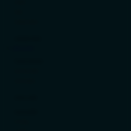
setelan
Docare
jaket
Doona
pakaian dalam
Down To Earth
Drew
pakaian tidur
Dr. Brown's
LINK GACOR
E
kereta dorong
ELC
bayi baru lahir
Ergobaby
usia 6 bulan+
Expert Care
koper anak
Ezyroller
kursi mobil
F
0-13 Kg
Felt So Sweet