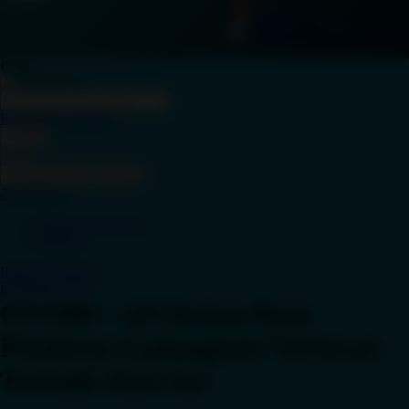
Q
DAFTAR
Contact Us
QV Baby
Cari
R
Real Shades
Pencarian Lanjutan
cancel
Red Castle
Cari
Ribbon Madness
cancel
Akun Saya
S
Masuk / buat akun
Bantuan
Sebamed
Daftar Keinginan
Silver Cross
Keranjang Saya
OVO88 – @Christa Rose
Simply Idea
Platform Ladangtoto Terbesar
Skip Hop
Terbaik Hari Ini
Spectra
Squishmallows