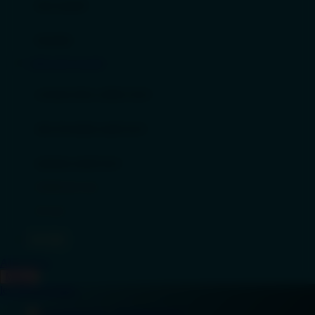
Moby
bak mandi
Momami
handuk
Mothercare
LINK SLOT GACOR
Mustela
ayunan dan walker bayi
My Buddy Tag
My K
alas bermain anak bayi
N
mainan anak bayi
Naif
mothercare toys
Nike
elc toys
Nordic Natural
OVO88
Nuby
Akun Saya
Nuna
Masuk
lewati ke Konten
O
download apps