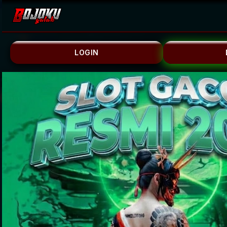
lewati ke Konten
download apps
download app from:
LOGIN
gift registry
Bahasa
ID
LOGIN
DAFTAR
Contact
Us
Toggle Nav
about Kanmo Circle
gift registry
store finder
contact us