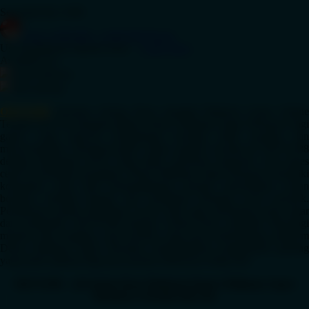
Serendah
Rp 5.000
Starbooks
Earn
1.000.000
-
5.000.000
Bonus
Stick-O
Use Installment Options from
.
Laarn more
Available for :
Stokke
home delivery
store pickup
Sudocrem
OKTO188
bersama Christa Rose menjadi Platform Game Online
Sumimo
Terbaik Hari Ini menjadi pilihan Demo Wildman Super Bonanza bagi
gamer yang mencari pengalaman bermain lebih nyaman dan
Sunnylife
menyenangkan. Beragam game online populer tersedia di OKTO188
Sun-Staches
dengan dukungan server yang stabil, performa responsif, serta akses
cepat di berbagai perangkat. Demo Wildman Super Bonanza memiliki
Swimava
komunitas yang aktif memungkinkan pemain menemukan teman
bermain, berbagi strategi, dan mengikuti berbagai event menarik.
Pembaruan konten dilakukan secara rutin agar permainan tetap segar
T
dan kompetitif. OKTO188 dengan Christa Rose memiliki teknologi
modern, fitur lengkap, serta layanan yang terus berkembang, platform
Tommee Tippee
Demo Wildman Super Bonanza menghadirkan pengalaman gaming
yang lebih optimal bagi para pemain Indonesia setiap hari.
Trunki
OKTO188 – @Christa Rose Platform Demo Wildman Super
Tutti Bambini
Bonanza Terbaik Hari Ini
Twistshake