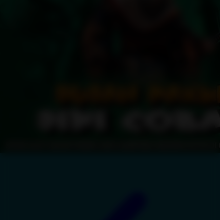
Xootz
Y
Yamatoya
Z
Zaxy
Zoggs
0-9
4Moms
59S