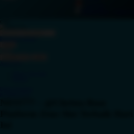
Q
DAFTAR
Contact Us
QV Baby
Cari
R
Real Shades
Pencarian Lanjutan
cancel
Red Castle
Cari
Ribbon Madness
cancel
Akun Saya
S
Masuk / buat akun
Bantuan
Sebamed
Daftar Keinginan
Silver Cross
Keranjang Saya
NEO777 – @Christa Rose
Simply Idea
Platform Zeus Slot Terbaik Hari
Skip Hop
Ini
Spectra
Squishmallows