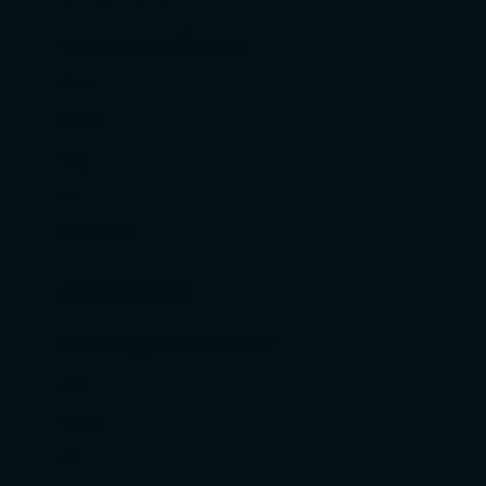
Bumkins
anak laki-laki (18bln-8thn)
C
atasan
Cetaphil
bawahan
Chicco
setelan
Childlife
jaket
Clevamama
pakaian dalam
Cocolatte
Cottonseeds
pakaian ibu hamil
Cozy N Safe
anak perempuan (18bln-8thn)
Crane
atasan
Cybex
bawahan
D
gaun
Dae Organics