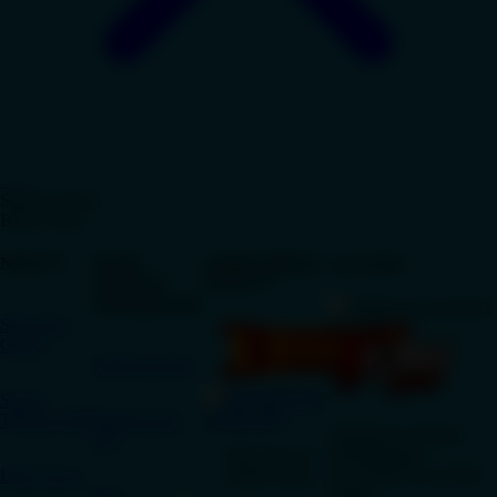
Share product:
Back to top
NEO777
butuh
unduh aplikasi
we accept
bantuan?
NEO777
hubungi kami
Situs Slot
Gacor
hubungi kami
SLOT
THAILAND
bantuan dan
Direktorat Jenderal
faq
Perlindungan
ikuti kami di
Konsumen dan Tertib
Link Gacor
media sosial
Niaga
021-