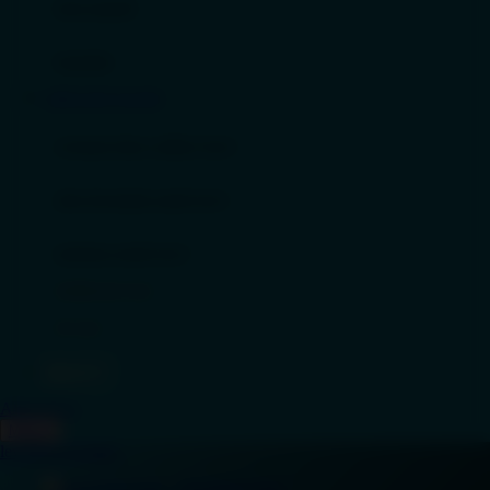
Moby
bak mandi
Momami
handuk
Mothercare
LINK SLOT GACOR
Mustela
ayunan dan walker bayi
My Buddy Tag
My K
alas bermain anak bayi
N
mainan anak bayi
Naif
mothercare toys
Nike
elc toys
Nordic Natural
NEO777
Nuby
Akun Saya
Nuna
Masuk
lewati ke Konten
O
download apps