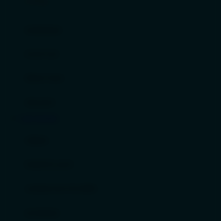
0-36 Kg
Fisher Price
Flipper
gendongan
Friends Of Sally
travel cots
G
diaper bags
Gb
Geko
aksesoris
Graco
SLOT ONLINE
Gund
selimut
H
bantal & sprei
Habbie
Haenim
ranjang bayi & balita
Happy Horse
perabotan
Happy Tummy