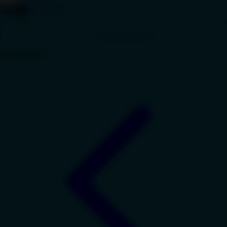
DAFTAR
LOGIN
TY Toys
CLAIM BONUS
U
Share product:
V
Veja
Vitaflow
Vtech
W
Waterland
Wellness
X