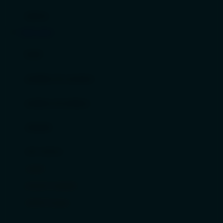
Hauck
matras
Havaianas
SITUS SLOT
Hegen
botol
Hot Wheels
sterilizer & warmers
Hybrid
soothers & teethers
I
Inlacta DHA
celemek
Interlac
alat makan
Ivenet
cangkir
J
piring & mangkuk
Jack N Jill
sendok & garpu
Joie