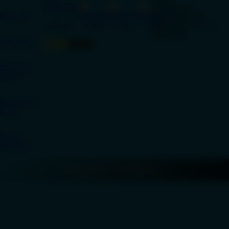
Kementerian
123456789
Situs Slot
Perdagangan RI
24 Hours
WhatsApp: +62 123
8888 8989
Slot Gacor
Situs Slot
Gacor
Bandar Slot
Gacor
SLOT
ONLINE
© Copyright NEO777. All Rights Reserved.