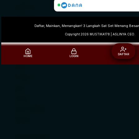
Bio Oil
sepatu bayi
Biolane
sepatu anak
Bite Fighters
Daftar, Mainkan, Menangkan! 3 Langkah Sat Set Menang Besa
sandal
Copyright 2026 MUSTIKA178 | ASLINYA CEO.
Bizzi Growin
kaus kaki
Blackmores
DAFTAR
fashion bayi (0bln-3thn)
HOME
LOGIN
Blooming Marvellous
atasan
Bonnels
bawahan
Bravado
gaun
Bruder
setelan
Brush Baby
jaket & kardigan
Buds Organics
aksesoris
Bugaboo
Buggygear
pakaian renang