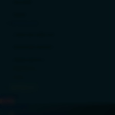
Moby
bak mandi
Momami
handuk
Mothercare
LINK SLOT GACOR
Mustela
ayunan dan walker bayi
My Buddy Tag
My K
alas bermain anak bayi
N
mainan anak bayi
Naif
mothercare toys
Nike
elc toys
Nordic Natural
MUSTIKA178
Nuby
Akun Saya
Nuna
Masuk
lewati ke Konten
O
download apps