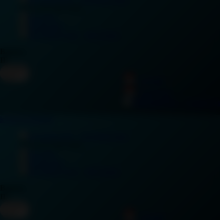
download app from:
Oh Ma Grain
Okiedog
gift registry
P
Bahasa
ID
Peachy
LOGIN
Phil & Ted's
DAFTAR
Philips Avent
Contact Us
Pigeon
lewati ke Konten
Playgro
download apps
download app from:
Poled Global
Ponycycle
gift registry
Puma
Bahasa
ID
Pureats
LOGIN