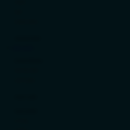
setelan
Docare
jaket
Doona
pakaian dalam
Down To Earth
Drew
pakaian tidur
Dr. Brown's
LINK GACOR
E
kereta dorong
ELC
bayi baru lahir
Ergobaby
usia 6 bulan+
Expert Care
koper anak
Ezyroller
kursi mobil
F
0-13 Kg
Felt So Sweet