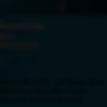
Q
DAFTAR
Contact Us
QV Baby
Cari
R
Real Shades
Pencarian Lanjutan
cancel
Red Castle
Cari
Ribbon Madness
cancel
Akun Saya
S
Masuk / buat akun
Bantuan
Sebamed
Daftar Keinginan
Silver Cross
Keranjang Saya
MUSTIKA178 – @Christa Rose
Simply Idea
Platform Akun Slot Gratis
Skip Hop
Maxwin Terbaik Hari Ini
Spectra
Squishmallows