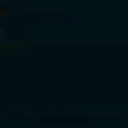
Serendah
Rp 5.000
Starbooks
Earn
1.000.000
-
5.000.000
Bonus
Stick-O
Use Installment Options from
.
Laarn more
Available for :
Stokke
home delivery
store pickup
Sudocrem
MUSTIKA178
bersama Christa Rose menjadi Platform Game Online
Sumimo
Terbaik Hari Ini menjadi pilihan Akun Slot Gratis Maxwin bagi gamer
yang mencari pengalaman bermain lebih nyaman dan menyenangkan.
Sunnylife
Beragam game online populer tersedia di MUSTIKA178 dengan
Sun-Staches
dukungan server yang stabil, performa responsif, serta akses cepat di
berbagai perangkat. Akun Slot Gratis Maxwin memiliki komunitas
Swimava
yang aktif memungkinkan pemain menemukan teman bermain, berbagi
strategi, dan mengikuti berbagai event menarik. Pembaruan konten
dilakukan secara rutin agar permainan tetap segar dan kompetitif.
T
MUSTIKA178 dengan Christa Rose memiliki teknologi modern, fitur
lengkap, serta layanan yang terus berkembang, platform Akun Slot
Tommee Tippee
Gratis Maxwin menghadirkan pengalaman gaming yang lebih optimal
bagi para pemain Indonesia setiap hari.
Trunki
MUSTIKA178 – @Christa Rose Platform Akun Slot Gratis
Tutti Bambini
Maxwin Terbaik Hari Ini
Twistshake