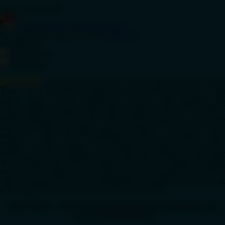
Serendah
Rp 5.000
Starbooks
Earn
1.000.000
-
5.000.000
Bonus
Stick-O
Use Installment Options from
.
Laarn more
Available for :
Stokke
home delivery
store pickup
Sudocrem
MULTIBET
bersama Christa Rose menjadi Platform Game Online
Sumimo
Terbaik Hari Ini menjadi pilihan Agen Permainan Slot Gacor bagi
gamer yang mencari pengalaman bermain lebih nyaman dan
Sunnylife
menyenangkan. Beragam game online populer tersedia di MULTIBET
Sun-Staches
dengan dukungan server yang stabil, performa responsif, serta akses
cepat di berbagai perangkat. Agen Permainan Slot Gacor memiliki
Swimava
komunitas yang aktif memungkinkan pemain menemukan teman
bermain, berbagi strategi, dan mengikuti berbagai event menarik.
Pembaruan konten dilakukan secara rutin agar permainan tetap segar
T
dan kompetitif. MULTIBET dengan Christa Rose memiliki teknologi
modern, fitur lengkap, serta layanan yang terus berkembang, platform
Tommee Tippee
Agen Permainan Slot Gacor menghadirkan pengalaman gaming yang
lebih optimal bagi para pemain Indonesia setiap hari.
Trunki
MULTIBET – @Christa Rose Platform Agen Permainan Slot
Tutti Bambini
Gacor Terbaik Hari Ini
Twistshake