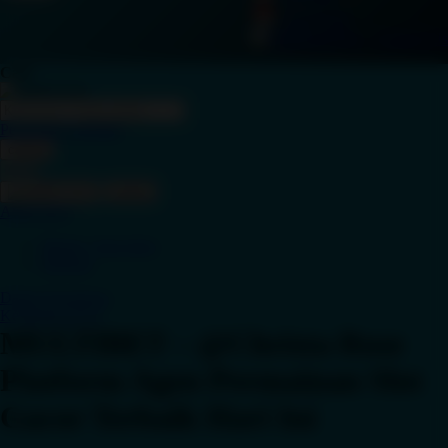
Q
DAFTAR
Contact Us
QV Baby
Cari
R
Real Shades
Pencarian Lanjutan
cancel
Red Castle
Cari
Ribbon Madness
cancel
Akun Saya
S
Masuk / buat akun
Bantuan
Sebamed
Daftar Keinginan
Silver Cross
Keranjang Saya
MULTIBET – @Christa Rose
Simply Idea
Platform Agen Permainan Slot
Skip Hop
Gacor Terbaik Hari Ini
Spectra
Squishmallows