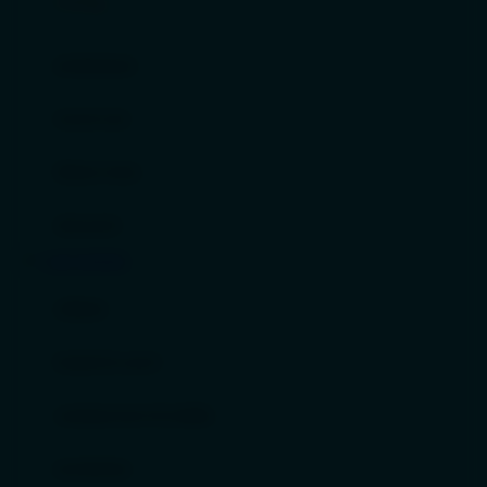
0-36 Kg
Fisher Price
Flipper
gendongan
Friends Of Sally
travel cots
G
diaper bags
Gb
Geko
aksesoris
Graco
SLOT ONLINE
Gund
selimut
H
bantal & sprei
Habbie
Haenim
ranjang bayi & balita
Happy Horse
perabotan
Happy Tummy