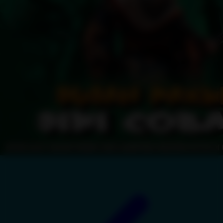
Xootz
Y
Yamatoya
Z
Zaxy
Zoggs
0-9
4Moms
59S