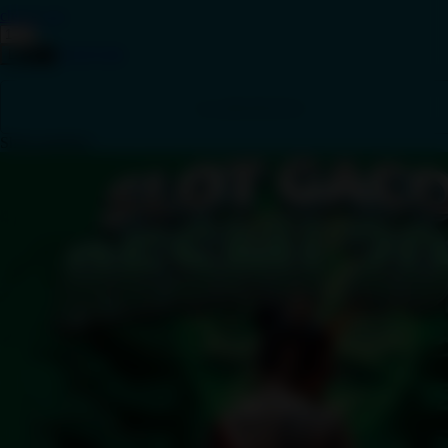
choose qty
TY Toys
DAFTAR
LOGIN
U
CLAIM BONUS
Share product:
V
Veja
Vitaflow
Vtech
W
Waterland
Wellness
X