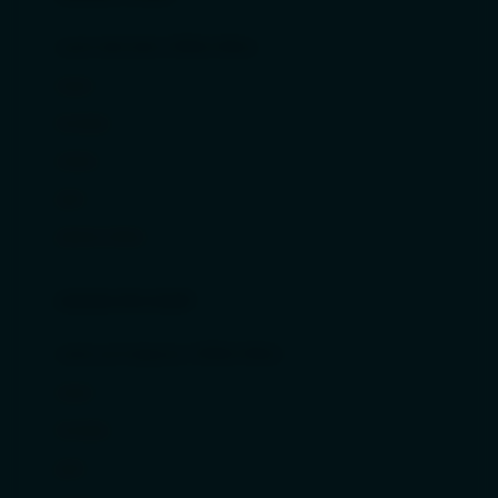
Bumkins
anak laki-laki (18bln-8thn)
C
atasan
Cetaphil
bawahan
Chicco
setelan
Childlife
jaket
Clevamama
pakaian dalam
Cocolatte
Cottonseeds
pakaian ibu hamil
Cozy N Safe
anak perempuan (18bln-8thn)
Crane
atasan
Cybex
bawahan
D
gaun
Dae Organics