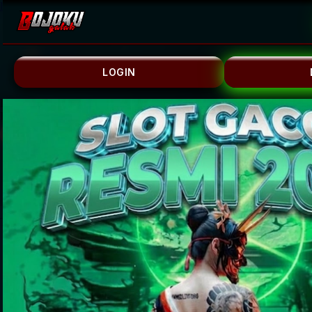
lewati ke Konten
download apps
download app from:
LOGIN
gift registry
Bahasa
ID
LOGIN
DAFTAR
Contact
Us
Toggle Nav
about Kanmo Circle
gift registry
store finder
contact us