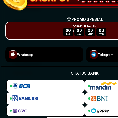
Azetabio
produk terbaru
B
PROMO SPESIAL
aksesoris
Baabaasheepz
BERAKHIR DALAM
00
:
00
:
00
:
00
tas
Babiators
HARI
JAM
MENIT
DETIK
kacamata
Baby Dove
aksesoris rambut
Baby Jogger
Whatsapp
Telegram
Baby Rovega
kebutuhan bayi
Babybee
pakaian tidur
STATUS BANK
Banana Boat
set & terusan
Banz
piyama
Barbie
bodysuits
Beaba
Beauty Barn
sepatu & kaus kaki