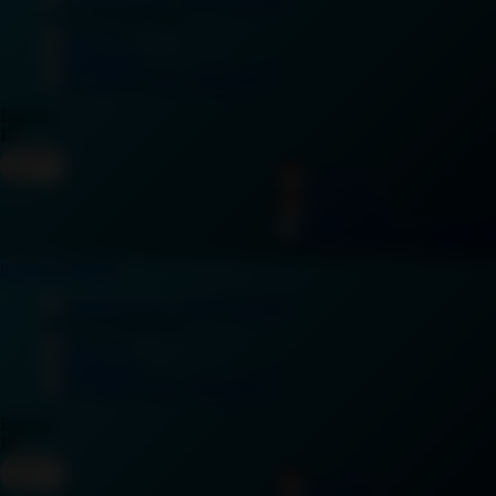
download app from:
Oh Ma Grain
Okiedog
gift registry
P
Bahasa
ID
Peachy
LOGIN
Phil & Ted's
DAFTAR
Philips Avent
Contact Us
Pigeon
lewati ke Konten
Playgro
download apps
download app from:
Poled Global
Ponycycle
gift registry
Puma
Bahasa
ID
Pureats
LOGIN