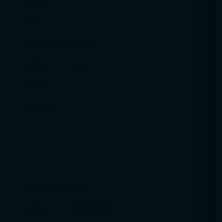
SITUS SLOT
botol
sterilizer & warmers
soothers & teethers
celemek
alat makan
cangkir
piring & mangkuk
sendok & garpu
pengolah makanan
makanan & multivitamin