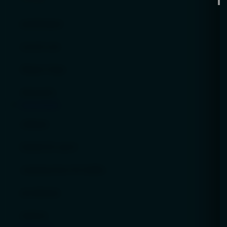
gendongan
travel cots
diaper bags
aksesoris
SLOT ONLINE
selimut
bantal & sprei
ranjang bayi & balita
perabotan
matras