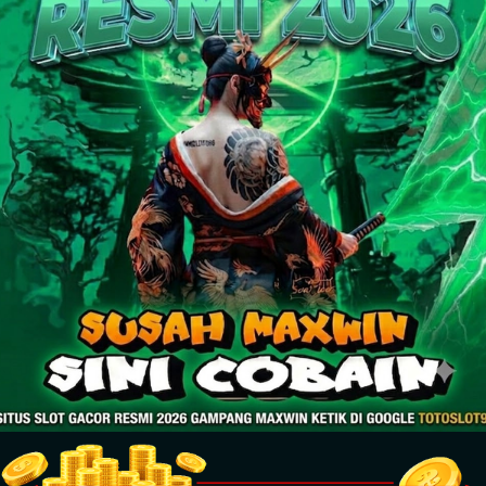
Awan
Azetabio