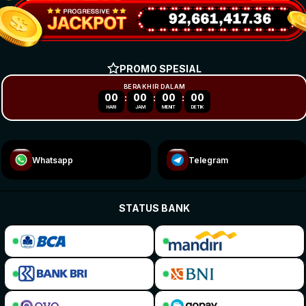
PROMO SPESIAL
BERAKHIR DALAM
00
:
00
:
00
:
00
HARI
JAM
MENIT
DETIK
Whatsapp
Telegram
STATUS BANK