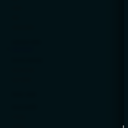
setelan
jaket
pakaian dalam
pakaian tidur
LINK GACOR
kereta dorong
bayi baru lahir
usia 6 bulan+
koper anak
kursi mobil
0-13 Kg
0-36 Kg