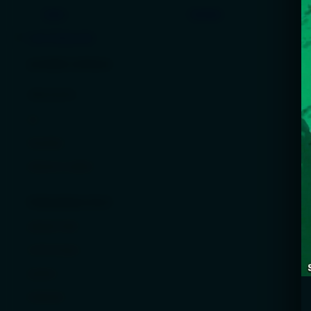
Asics
Aveeno
SLOT THAILAND
produk terbaru
aksesoris
tas
kacamata
aksesoris rambut
kebutuhan bayi
pakaian tidur
set & terusan
piyama
bodysuits