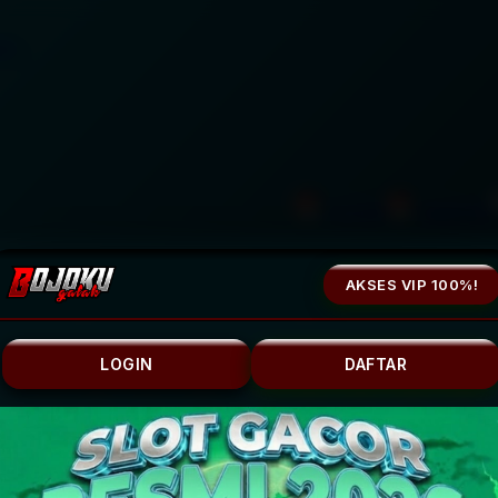
try
LOGIN
DAFTAR
AKSES VIP 100%!
gift registry
store finder
contact u
LOGIN
DAFTAR
I
J
K
L
M
N
O
P
Q
R
Airfree
Alamii