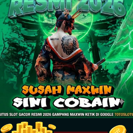
Awan
Azetabio