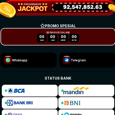
PROMO SPESIAL
BERAKHIR DALAM
00
:
00
:
00
:
00
HARI
JAM
MENIT
DETIK
Whatsapp
Telegram
STATUS BANK