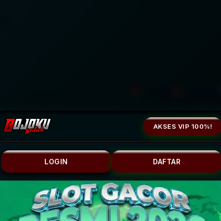
try
LOGIN
DAFTAR
AKSES VIP 100%!
gift registry
store finder
contact u
LOGIN
DAFTAR
I
J
K
L
M
N
O
P
Q
R
Airfree
Alamii