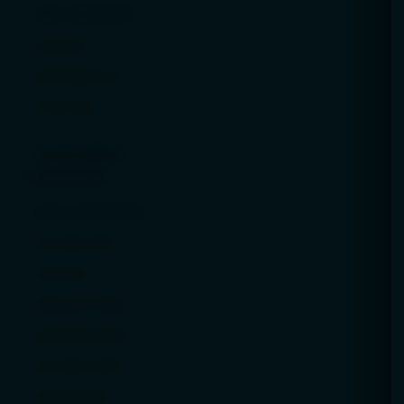
alat menyusui
pompa asi
penyimpanan asi
cooler bags
kursi makan
SLOT GACOR
perawatan bayi
perawatan kulit
Sunscreen
Shampo & Sabun
perawatan rambut
perawatan mulut
perawatan diri