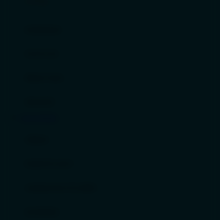
0-36 Kg
Fisher Price
Flipper
gendongan
Friends Of Sally
travel cots
G
diaper bags
Gb
Geko
aksesoris
Graco
SLOT ONLINE
Gund
selimut
H
bantal & sprei
Habbie
Haenim
ranjang bayi & balita
Happy Horse
perabotan
Happy Tummy