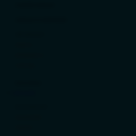
pengolah makanan
Joolz
Jujube
makanan & multivitamin
K
alat menyusui
Kiddycuts
pompa asi
Kumon
penyimpanan asi
L
cooler bags
Leapfrog
kursi makan
Leclerc
SLOT GACOR
Lee Vierra
Lillebaby
perawatan bayi
Little Bird Told Me
perawatan kulit
Little Miss Janis
Sunscreen
London Taxi