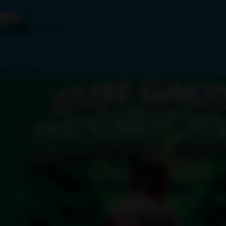
choose qty
TY Toys
DAFTAR
LOGIN
U
CLAIM BONUS
Share product:
V
Veja
Vitaflow
Vtech
W
Waterland
Wellness
X