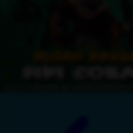
Xootz
Y
Yamatoya
Z
Zaxy
Zoggs
0-9
4Moms
59S