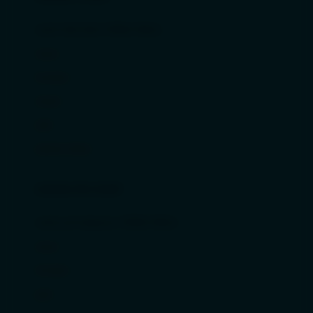
Bumkins
anak laki-laki (18bln-8thn)
C
atasan
Cetaphil
bawahan
Chicco
setelan
Childlife
jaket
Clevamama
pakaian dalam
Cocolatte
Cottonseeds
pakaian ibu hamil
Cozy N Safe
anak perempuan (18bln-8thn)
Crane
atasan
Cybex
bawahan
D
gaun
Dae Organics