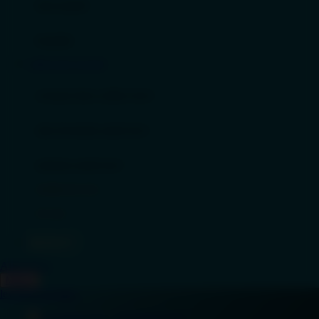
Moby
bak mandi
Momami
handuk
Mothercare
LINK SLOT GACOR
Mustela
ayunan dan walker bayi
My Buddy Tag
My K
alas bermain anak bayi
N
mainan anak bayi
Naif
mothercare toys
Nike
elc toys
Nordic Natural
MONO77
Nuby
Akun Saya
Nuna
Masuk
lewati ke Konten
O
download apps