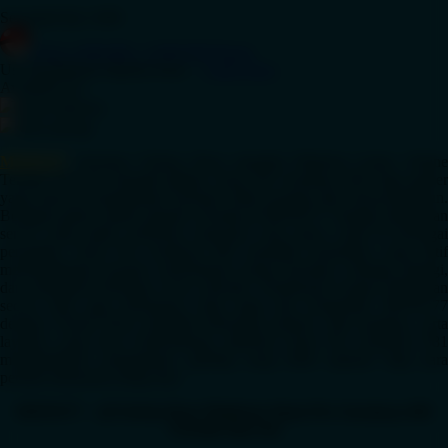
Serendah
Rp 5.000
Starbooks
Earn
1.000.000
-
5.000.000
Bonus
Stick-O
Use Installment Options from
.
Laarn more
Available for :
Stokke
home delivery
store pickup
Sudocrem
MONO77
bersama Christa Rose menjadi Platform Game Online
Sumimo
Terbaik Hari Ini menjadi pilihan Akun Pro Surabaya 881 bagi gamer
yang mencari pengalaman bermain lebih nyaman dan menyenangkan.
Sunnylife
Beragam game online populer tersedia di MONO77 dengan dukungan
Sun-Staches
server yang stabil, performa responsif, serta akses cepat di berbagai
perangkat. Akun Pro Surabaya 881 memiliki komunitas yang aktif
Swimava
memungkinkan pemain menemukan teman bermain, berbagi strategi,
dan mengikuti berbagai event menarik. Pembaruan konten dilakukan
secara rutin agar permainan tetap segar dan kompetitif. MONO77
T
dengan Christa Rose memiliki teknologi modern, fitur lengkap, serta
layanan yang terus berkembang, platform Akun Pro Surabaya 881
Tommee Tippee
menghadirkan pengalaman gaming yang lebih optimal bagi para
pemain Indonesia setiap hari.
Trunki
MONO77 – @Christa Rose Platform Akun Pro Surabaya 881
Tutti Bambini
Terbaik Hari Ini
Twistshake