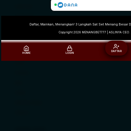
Bio Oil
sepatu bayi
Biolane
sepatu anak
Bite Fighters
Daftar, Mainkan, Menangkan! 3 Langkah Sat Set Menang Besar
sandal
Copyright 2026 MENANGBET777 | ASLINYA CEO.
Bizzi Growin
kaus kaki
Blackmores
DAFTAR
fashion bayi (0bln-3thn)
HOME
LOGIN
Blooming Marvellous
atasan
Bonnels
bawahan
Bravado
gaun
Bruder
setelan
Brush Baby
jaket & kardigan
Buds Organics
aksesoris
Bugaboo
Buggygear
pakaian renang