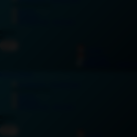
download app from:
Oh Ma Grain
Okiedog
gift registry
P
Bahasa
ID
Peachy
LOGIN
Phil & Ted's
DAFTAR
Philips Avent
Contact Us
Pigeon
lewati ke Konten
Playgro
download apps
download app from:
Poled Global
Ponycycle
gift registry
Puma
Bahasa
ID
Pureats
LOGIN