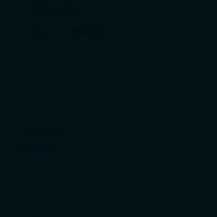
pengolah makanan
Joolz
Jujube
makanan & multivitamin
K
alat menyusui
Kiddycuts
pompa asi
Kumon
penyimpanan asi
L
cooler bags
Leapfrog
kursi makan
Leclerc
SLOT GACOR
Lee Vierra
Lillebaby
perawatan bayi
Little Bird Told Me
perawatan kulit
Little Miss Janis
Sunscreen
London Taxi