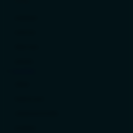
0-36 Kg
Fisher Price
Flipper
gendongan
Friends Of Sally
travel cots
G
diaper bags
Gb
Geko
aksesoris
Graco
SLOT ONLINE
Gund
selimut
H
bantal & sprei
Habbie
Haenim
ranjang bayi & balita
Happy Horse
perabotan
Happy Tummy