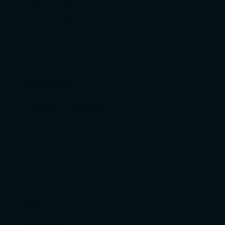
Shampo & Sabun
Love To Dream
perawatan rambut
perawatan mulut
M
perawatan diri
Magformers
Mama's Choice
perawatan ibu
Mamas&Papas
kesehatan & kebersihan
Mamaway
Tissue basah
Maxi Cosi
Laundry & Cleaning
Megabloks
Medical
Micro
Air Purifier & Humidifier
MiDeer
Mimi & Lula
potty
Mini Monkey