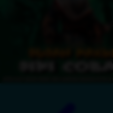
Xootz
Y
Yamatoya
Z
Zaxy
Zoggs
0-9
4Moms
59S