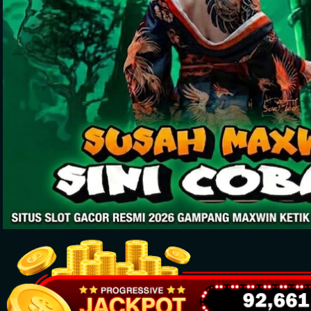
MEGAWIN4D
Brand A-Z
A
Addo
Adidas
Airfree
Alamii
Amara
Aqua Scale
Asics
Aveeno
Awan
SLOT THAILAND