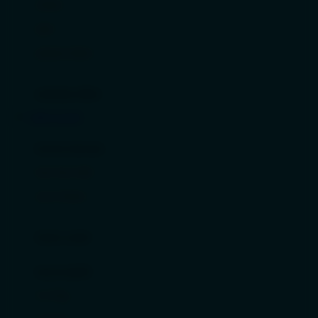
setelan
Docare
jaket
Doona
pakaian dalam
Down To Earth
Drew
pakaian tidur
Dr. Brown's
LINK GACOR
E
kereta dorong
ELC
bayi baru lahir
Ergobaby
usia 6 bulan+
Expert Care
koper anak
Ezyroller
kursi mobil
F
0-13 Kg
Felt So Sweet