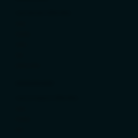
Bumkins
anak laki-laki (18bln-8thn)
C
atasan
Cetaphil
bawahan
Chicco
setelan
Childlife
jaket
Clevamama
pakaian dalam
Cocolatte
Cottonseeds
pakaian ibu hamil
Cozy N Safe
anak perempuan (18bln-8thn)
Crane
atasan
Cybex
bawahan
D
gaun
Dae Organics