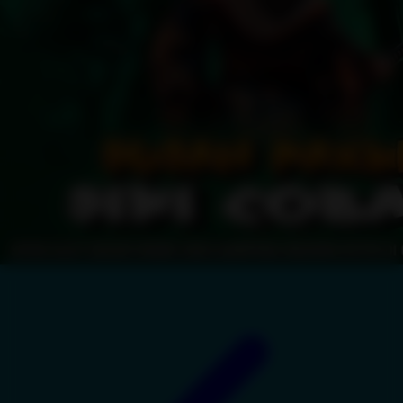
Xootz
Y
Yamatoya
Z
Zaxy
Zoggs
0-9
4Moms
59S