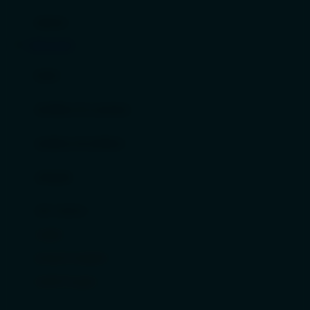
Hauck
matras
Havaianas
SITUS SLOT
Hegen
botol
Hot Wheels
sterilizer & warmers
Hybrid
soothers & teethers
I
Inlacta DHA
celemek
Interlac
alat makan
Ivenet
cangkir
J
piring & mangkuk
Jack N Jill
sendok & garpu
Joie