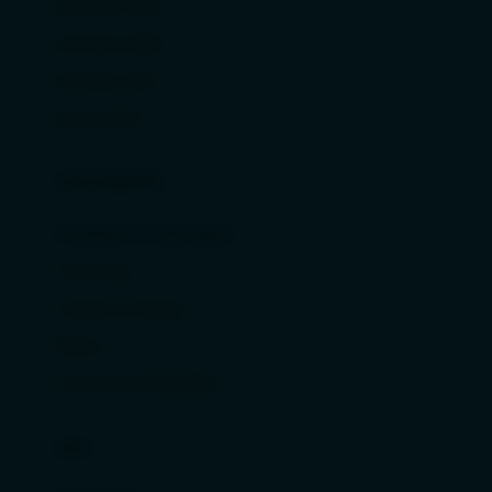
Shampo & Sabun
Love To Dream
perawatan rambut
perawatan mulut
M
perawatan diri
Magformers
Mama's Choice
perawatan ibu
Mamas&Papas
kesehatan & kebersihan
Mamaway
Tissue basah
Maxi Cosi
Laundry & Cleaning
Megabloks
Medical
Micro
Air Purifier & Humidifier
MiDeer
Mimi & Lula
potty
Mini Monkey